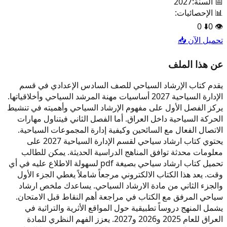
📅 السنة:
2027
📊 الإحصائيات:
0
⬇️
0
👁️
تحميل الآن 📥
عن هذا الملف
يقدم كتاب الإرشاد السياحي للصف السادس الإعدادي في قسم
الإدارة السياحية 2027 أساسيات مهنة المرشد السياحي وأخلاقياتها.
يركز الفصل الأول على مفهوم الإرشاد السياحي وأهميته في تنشيط
الحركة السياحية داخل العراق. أما الفصل الثاني فيتناول مهارات
الاتصال الفعال مع السائحين وكيفية إدارة المجموعات السياحية.
يحتوي كتاب ارشاد سياحي لقسم الإدارة السياحية 2027 على
معلومات محدثة توافق المناهج الدراسية الحديثة. يمكن للطالب
تحميل كتاب ارشاد سياحي بصيغة pdf لسهولة الاطلاع عليه في أي
وقت. يعد هذا الكتاب الالكتروني مرجعاً شاملاً يغطي الجزء الأول
والجزء الثاني من مادة الارشاد السياحي. يساعدك ملخص ارشاد
سياحي المرفق مع الكتاب في مراجعة أهم النقاط قبل الامتحان.
يشمل المنهج دروساً تطبيقية حول المواقع الأثرية والتراثية في
العراق للعام 2025 و2026 و2027. يعزز الفهم النظري للمادة