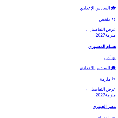
🎓
السادس الإعدادي
📂
ملخص
عرض التفاصيل
←
ملزمة
2027
هشام المعموري
📖
أدب
🎓
السادس الإعدادي
📂
ملزمة
عرض التفاصيل
←
ملزمة
2027
مضر الجبوري
📖
الجغرافيه