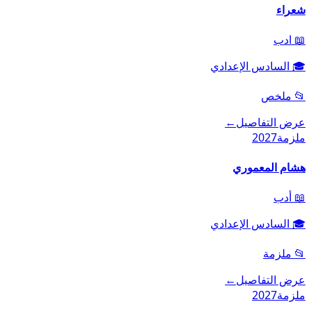
شعراء
📖
ادب
🎓
السادس الإعدادي
📂
ملخص
عرض التفاصيل
←
ملزمة
2027
هشام المعموري
📖
أدب
🎓
السادس الإعدادي
📂
ملزمة
عرض التفاصيل
←
ملزمة
2027