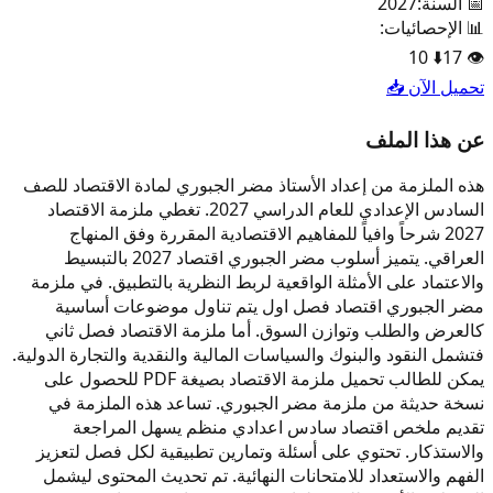
📅 السنة:
2027
📊 الإحصائيات:
10
⬇️
17
👁️
تحميل الآن 📥
عن هذا الملف
هذه الملزمة من إعداد الأستاذ مضر الجبوري لمادة الاقتصاد للصف
السادس الإعدادي للعام الدراسي 2027. تغطي ملزمة الاقتصاد
2027 شرحاً وافياً للمفاهيم الاقتصادية المقررة وفق المنهاج
العراقي. يتميز أسلوب مضر الجبوري اقتصاد 2027 بالتبسيط
والاعتماد على الأمثلة الواقعية لربط النظرية بالتطبيق. في ملزمة
مضر الجبوري اقتصاد فصل اول يتم تناول موضوعات أساسية
كالعرض والطلب وتوازن السوق. أما ملزمة الاقتصاد فصل ثاني
فتشمل النقود والبنوك والسياسات المالية والنقدية والتجارة الدولية.
يمكن للطالب تحميل ملزمة الاقتصاد بصيغة PDF للحصول على
نسخة حديثة من ملزمة مضر الجبوري. تساعد هذه الملزمة في
تقديم ملخص اقتصاد سادس اعدادي منظم يسهل المراجعة
والاستذكار. تحتوي على أسئلة وتمارين تطبيقية لكل فصل لتعزيز
الفهم والاستعداد للامتحانات النهائية. تم تحديث المحتوى ليشمل