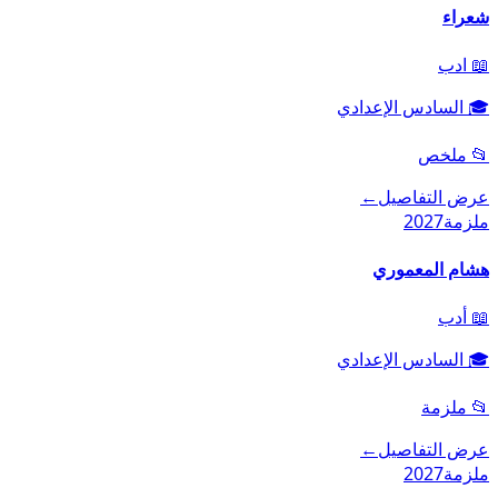
شعراء
📖
ادب
🎓
السادس الإعدادي
📂
ملخص
عرض التفاصيل
←
ملزمة
2027
هشام المعموري
📖
أدب
🎓
السادس الإعدادي
📂
ملزمة
عرض التفاصيل
←
ملزمة
2027