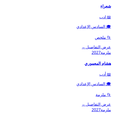
شعراء
📖
ادب
🎓
السادس الإعدادي
📂
ملخص
عرض التفاصيل
←
ملزمة
2027
هشام المعموري
📖
أدب
🎓
السادس الإعدادي
📂
ملزمة
عرض التفاصيل
←
ملزمة
2027