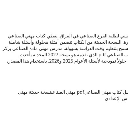
و مرجع رئيسي لطلبة الفرع الصناعي في العراق. يغطي كتاب مهني الصناعي
ل كتاب مهني الصناعي بصيغة pdf من الموقع لاستخدامه في المذاكرة. النسخة الحديثة من الكتاب تتضمن أمثلة محلولة وأسئلة شاملة
يسمح بتنظيم وقت الدراسة بسهولة. مدرس مهني مادة الصناعي يركز
في كتابه على التطبيقات العملية والمفاهيم الجوهرية. الفصل الأول يوضح مبادئ الصناعة، بينما الفصل الثاني يغوص في التفاصيل التقنية. كتاب الصناعي pdf الذي نقدمه هو نسخة 2027 المحدثة بأحدث
التعديلات المنهجية. يعد هذا الكتاب من أهم ملازم مهني الصناعي لأنه يجمع بين الشرح والتمارين. لطلاب السادس الإعدادي، ستجد في الكتاب حلولاً نموذجية لأسئلة الأعوام 2025 و2026. باستخدام هذا المصدر،
ل كتاب مهني الصناعي
pdf مهني الصناعي
نسخة حديثة مهني
س الإعدادي