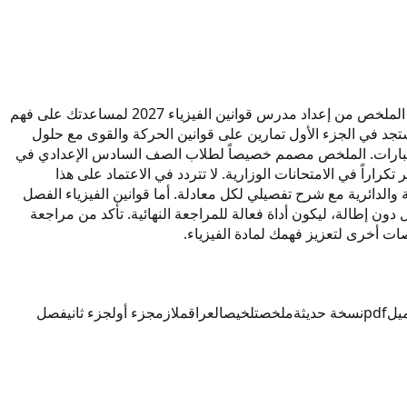
ملخص قوانين الفيزياء للسادس الإعدادي للعام 2027 يُقدم لك أهم القوانين الأساسية في الفصل الأول والثاني مع أمثلة تطبيقية مبسطة. هذا الملخص من إعداد مدرس قوانين الفيزياء 2027 لمساعدتك على فهم
ع المفاهيم المطلوبة. ستجد في الجزء الأول تمارين على قوانين الحركة والقوى مع حلول
 الاختبارات. الملخص مصمم خصيصاً لطلاب الصف السادس الإعدادي في
توي على جداول مراجعة سريعة للقوانين الأكثر تكراراً في الامتحانات الوزارية. لا تتردد في الاعتماد على هذا
لدائرية مع شرح تفصيلي لكل معادلة. أما قوانين الفيزياء الفصل
ون إطالة، ليكون أداة فعالة للمراجعة النهائية. تأكد من مراجعة
ات أخرى لتعزيز فهمك لمادة الفيزياء.
يل
pdf
نسخة حديثة
ملخص
تلخيص
العراق
ملازم
جزء أول
جزء ثاني
فصل