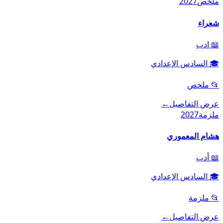
ملخص
2027
شعراء
📖
ادب
🎓
السادس الإعدادي
📂
ملخص
عرض التفاصيل
←
ملزمة
2027
هشام المعموري
📖
أدب
🎓
السادس الإعدادي
📂
ملزمة
عرض التفاصيل
←