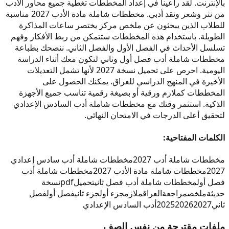
بالإنترنت. لقد راعينا في إعداد المخططات تغطية جميع محاور الأدب
من نثر وشعر ونقد أدبي. مخططات شاملة مادة الأدب 2027 مناسبة
للطلاب الذين يبحثون عن ملخص مركز يختصر ساعات المذاكرة
الطويلة. باستخدام هذه المخططات ستتمكن من ربط الأفكار وفهم
تسلسل الأحداث في الفصل الأول والفصل الثاني. ننصحك بطباعة
مخططات شاملة أدب فصل أول وثاني لتكون معك أثناء الدراسة
اليومية. احرص على تحميل نسخة 2027 لأنها تشمل التعديلات
الأخيرة في المنهج الدراسي للعراق. يمكنك الحصول على
المخططات كملازم ورقية أو بصيغة رقمية تناسب جميع الأجهزة
الذكية. استثمر وقتك مع مخططات شاملة أدب السادس الإعدادي
لتحقيق أعلى الدرجات في الامتحان النهائي.
الكلمات المفتاحية:
مخططات شاملة أدب 2027
مخططات شاملة أدب سادس إعدادي
2027
مخططات شاملة مادة الأدب 2027
مخططات شاملة أدب
فصل أول
مخططات شاملة أدب فصل ثاني
تحميل
pdf
نسخة
حديثة
ملخص
مراجعة
العراق
ملازم
جزء أول
جزء ثاني
فصل أول
فصل
ثاني
2027
2026
2025
أدب السادس الإعدادي
ملفات مقترحة من نفس الصف