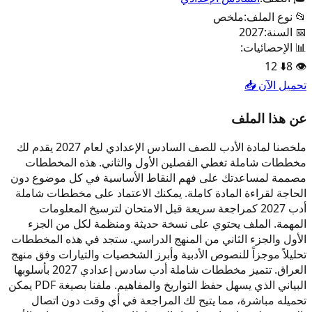
📂 نوع الملف:
ملخص
📅 السنة:
2027
📊 الإحصائيات:
12
⬇️
8
👁️
تحميل الآن 📥
عن هذا الملف
ملخصنا لمادة الأدب للصف السادس الإعدادي لعام 2027 يقدم لك
مخططات شاملة تغطي الفصلين الأول والثاني. هذه المخططات
مصممة لمساعدتك على فهم النقاط الأساسية في كل موضوع دون
الحاجة لقراءة المادة كاملة. يمكنك الاعتماد على مخططات شاملة
أدب 2027 كمراجعة سريعة قبل الامتحان لترسيخ المعلومات
المهمة. الملف يحتوي على نسخة حديثة ومنظمة لكل من الجزء
الأول والجزء الثاني من المنهج الدراسي. ستجد في هذه المخططات
تحليلاً موجزاً للنصوص الأدبية وأبرز الشخصيات والتيارات وفق منهج
العراق. تتميز مخططات شاملة أدب سادس إعدادي 2027 بأسلوبها
البياني الذي يسهل حفظ التواريخ والمفاهيم. ملفنا بصيغة PDF يمكن
تحميله مباشرة، مما يتيح لك المراجعة في أي وقت دون اتصال