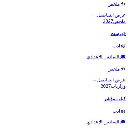
📂
ملخص
عرض التفاصيل
←
ملخص
2027
فهرست
📖
ادب
🎓
السادس الإعدادي
📂
ملخص
عرض التفاصيل
←
وزاريات
2027
كتاب مؤشر
📖
ادب
🎓
السادس الإعدادي