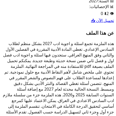
📅 السنة:
2027
📊 الإحصائيات:
0
⬇️
2
👁️
تحميل الآن 📥
عن هذا الملف
هذه الملزمة تجمع اسئلة و اجوبة ادب 2027 بشكل منظم لطلاب
السادس الإعدادي. تغطي المادة الأدبية المقررة في الفصلين الأول
والثاني وفق المنهج العراقي. ستجدون فيها اسئلة و اجوبة ادب فصل
اول و فصل ثاني ضمن نسخة حديثة وطبعة جديدة. يمكنكم تحميل
الملف بصيغة pdf للاستفادة منه في المراجعة النهائية. الملزمة
تحتوي على ملخص شامل لأهم النقاط الأدبية مع حلول نموذجية. تم
إعدادها لمساعدة الطلاب على فهم النصوص والشعر المقرر في
المنهج. تتضمن أسئلة تغطي القصائد والنثر الأدبي بشكل دقيق
ومبسط. النسخة الحالية محدثة لعام 2027 مع إضافة أسئلة
السنوات السابقة 2025 و2026. هذه الملزمة جزء من سلسلة ملازم
ادب السادس الاعدادي في العراق. يمكن الاعتماد عليها كمرجع
أساسي لتحقيق الدرجة الكاملة في الامتحان. تنقسم الملزمة إلى
جزء أول وجزء ثاني لتسهيل الدراسة حسب الفصول. تقدم الأسئلة