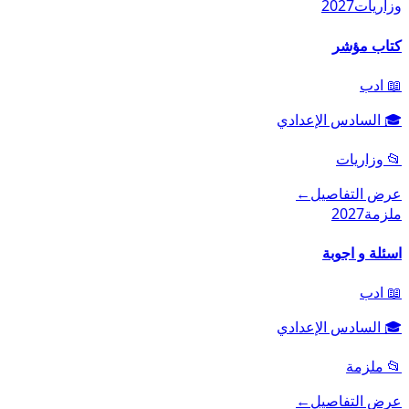
وزاريات
2027
كتاب مؤشر
📖
ادب
🎓
السادس الإعدادي
📂
وزاريات
عرض التفاصيل
←
ملزمة
2027
اسئلة و اجوبة
📖
ادب
🎓
السادس الإعدادي
📂
ملزمة
عرض التفاصيل
←