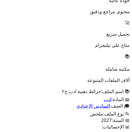
جودة عالية
محتوى مراجع ودقيق
🚀
تحميل سريع
متاح على تيليجرام
📚
مكتبة شاملة
آلاف الملفات المتنوعة
📚 اسم الملف:
خرائط ذهنية ادب ج٢
📖 المادة:
ادب
🎓 الصف:
السادس الإعدادي
📂 نوع الملف:
ملخص
📅 السنة:
2027
📊 الإحصائيات: