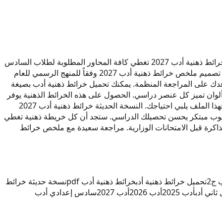
ملخص خرائط ذهنية أدب ج٢ يقدم لك تصوراً شاملاً لنصوص الفصل الثاني بطريقة بصرية تسهل الحفظ والاستيعاب. هذه النسخة الحديثة من خرائط ذهنية أدب 2027 تغطي كافة المحاور المطلوبة لطلاب السادس
الإعدادي في العراق. باستخدام هذه الخرائط الذهنية ستتمكن من ربط الأفكار الرئيسية والأبيات الشعرية بالشروحات المختصرة دون عناء. تم تصميم ملخص خرائط ذهنية أدب 2027 وفقاً للمنهج الرسمي للعام
ا يساعدك على المراجعة المنظمة. يمكنك تحميل خرائط ذهنية أدب بصيغة
 طباعتها والمراجعة في أي وقت. من خلال هذه الملزمة ستجد تلخيصاً دقيقاً لجميع نصوص أدب ج2 مع رموز وألوان تميز كل عنصر دراسي. الحصول على هذه الخرائط الذهنية يوفر
عليك وقت المراجعة الطويلة ويحقق لك فهماً أعمق للمادة. سواء كنت تبحث عن ملخص خرائط ذهنية أدب أو ملزمة متكاملة للفصل الثاني، فهذا الملف يلبي احتياجك. النسخة الحديثة خرائط ذهنية أدب 2027
سلوب مبتكر يحسن تحصيلك الدراسي. ستجد أن كل خريطة ذهنية تغطي
لمذاكرة قبل الامتحانات الوزارية. مراجعة سعيدة مع ملخص خرائط
 ج2
تحميل خرائط ذهنية أدب
خرائط ذهنية أدب pdf
نسخة حديثة خرائط
اني أدب
أدب 2025
أدب 2026
أدب 2027
سادس إعدادي أدب