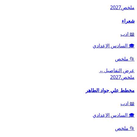
ملخص
2027
شعراء
📖
ادب
🎓
السادس الإعدادي
📂
ملخص
عرض التفاصيل
←
ملخص
2027
مخطط علي جواد الطاهر
📖
ادب
🎓
السادس الإعدادي
📂
ملخص