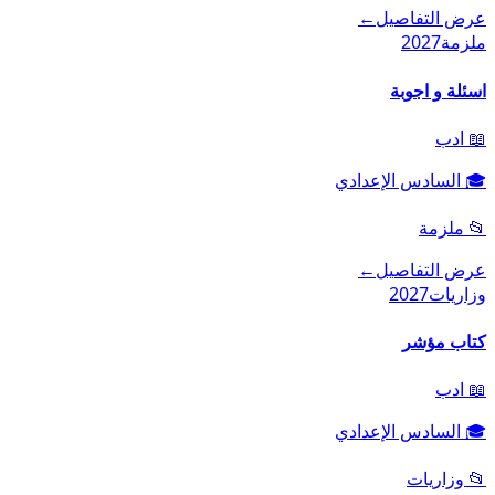
عرض التفاصيل
←
ملزمة
2027
اسئلة و اجوبة
📖
ادب
🎓
السادس الإعدادي
📂
ملزمة
عرض التفاصيل
←
وزاريات
2027
كتاب مؤشر
📖
ادب
🎓
السادس الإعدادي
📂
وزاريات