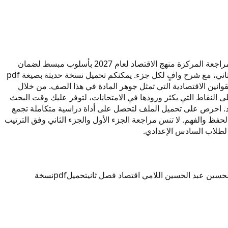
مرحباً بكم في صفحة المراجعات المركزة لمادة الاقتصاد للصف السادس الإعدادي بإشراف الأستاذ حسين عبد الحسين اللامي. تغطي هذه المراجعة المركزة منهج الاقتصاد لعام 2027 بأسلوب مبسط لضمان
الفهم العميق للمفاهيم الاقتصادية الأساسية. تم إعداد محتوى الملف بحيث يخدم طالب السادس الإعدادي سواء في الفصل الأول أو الفصل الثاني، مع شرح وافٍ لكل جزء. يمكنكم تحميل نسخة حديثة بصيغة pdf
يقة للمنحنيات والقوانين الاقتصادية التي تمثل جوهر المادة في هذا الصف. من خلال
ذه المراجعة مركزة على النقاط التي يكثر ورودها في الامتحانات، لتوفر عليك وقت البحث
اد. احرص على تحميل الملف لتحصل على أداة دراسية متكاملة تجمع
فياً للنظريات الاقتصادية بأمثلة حياتية تسهل الحفظ والفهم. لا تنس مراجعة الجزء الأول والجزء الثاني وفق الترتيب
 لطلاب السادس الإعدادي.
حسين عبد الحسين اللامي اقتصاد فصل ثاني
تحميل
pdf
نسخة