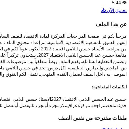
5
⬇️
4
👁️
تحميل الآن 📥
عن هذا الملف
من مراجعة الأستاذ حسين اللا
متابعة حسين عبد الحسين الل
وتضمن التغطية الشاملة. يقدم الملف ربطاً منطقياً بين موضوعات ال
الموصى به داخل الملف لضمان التقدم المنهجي. نتمنى لكم التفوق وال
الكلمات المفتاحية:
حسين عبد الحسين اللامي الاقتصاد 2027
الاستاذ حسين اللامي اقتصاد 027
حديثة
ملخص
مراجعة مركزة
عراقي
ملازم
جزء أول
جزء ثاني
فصل أول
فصل ثا
ملفات مقترحة من نفس الصف