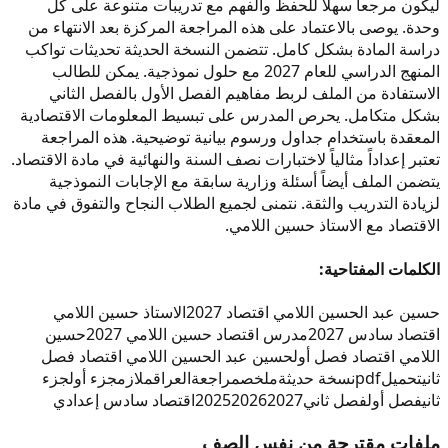
ليكون مرجعاً سهلاً للحفظ والفهم مع تدريبات متنوعة على كل
وحدة. يوصى بالاعتماد على هذه المراجعة المركزة بعد الانتهاء من
دراسة المادة بشكل كامل. تتضمن النسخة الحديثة تحديثات تواكب
المنهج الدراسي للعام 2027 مع حلول نموذجية. يمكن للطالب
الاستفادة من الملف لربط مفاهيم الفصل الأول بالفصل الثاني
بشكل متكامل. يحرص المدرس على تبسيط المعلومات الاقتصادية
المعقدة باستخدام جداول ورسوم بيانية توضيحية. هذه المراجعة
تعتبر إعداداً مثالياً لاختبارات نصف السنة والنهائية في مادة الاقتصاد.
يتضمن الملف أيضاً أسئلة وزارية سابقة مع الإجابات النموذجية
لزيادة التدريب والثقة. نتمنى لجميع الطلاب النجاح والتفوق في مادة
الاقتصاد مع الاستاذ حسين اللامي.
الكلمات المفتاحية:
حسين عبد الحسين اللامي اقتصاد 2027
الاستاذ حسين اللامي
اقتصاد سادس 2027
مدرس اقتصاد حسين اللامي 2027
حسين
اللامي اقتصاد فصل أول
حسين عبد الحسين اللامي اقتصاد فصل
ثاني
تحميل
pdf
نسخة حديثة
ملخص
مراجعة
العراق
ملازم
جزء أول
جزء
ثاني
فصل أول
فصل ثاني
2027
2026
2025
اقتصاد سادس إعدادي
ملفات مقترحة من نفس الصف