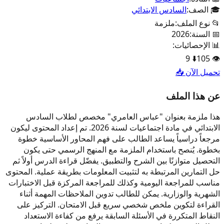
🎓 الصف:
السادس الابتدائي
📂 نوع الملف:
ملزمة
📅 السنة:
2026
📊 الإحصائيات:
9
⬇️
105
👁️
تحميل الآن 📥
عن هذا الملف
هذا ملزمة بعنوان "عباس العامري" مخصص لطلاب السادس
الابتدائي في مادة اجتماعيات لسنة 2026. تم إعداد المحتوى ليكون
مرجعاً دراسياً يساعد الطالب على فهم المحاور الأساسية خطوة
بخطوة. يُنصح باستخدام الملزمة مع المنهج الرسمي حتى يكون
التحصيل متوازنًا بين الشرح والتطبيق. يفضّل قراءة الدرس أولاً ثم
حل التمارين المرتبطة به لتثبيت المعلومات بطريقة عملية. المحتوى
مناسب للمراجعة اليومية وكذلك للمراجعة المركزة قبل الاختبارات
الشهرية والوزارية. يمكن للطالب تدوين الملاحظات المهمة أثناء
القراءة لتكوين ملخص شخصي سريع قبل الامتحان. التركيز على
النقاط المتكررة في الأسئلة السابقة يرفع من كفاءة الاستعداد