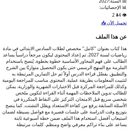
📅 السنة:
2027
📊 الإحصائيات:
2
⬇️
4
👁️
تحميل الآن 📥
عن هذا الملف
هذا كتاب بعنوان "كامل" مخصص لطلاب السادس الابتدائي في مادة
رياضيات لسنة 2027. تم إعداد المحتوى ليكون مرجعاً دراسياً يساعد
الطالب على فهم المحاور الأساسية خطوة بخطوة. يُنصح باستخدام
الملزمة مع المنهج الرسمي حتى يكون التحصيل متوازنًا بين الشرح
والتطبيق. يفضّل قراءة الدرس أولاً ثم حل التمارين المرتبطة به
لتثبيت المعلومات بطريقة عملية. المحتوى مناسب للمراجعة اليومية
وكذلك للمراجعة المركزة قبل الاختبارات الشهرية والوزارية. يمكن
للطالب تدوين الملاحظات المهمة أثناء القراءة لتكوين ملخص
شخصي سريع قبل الامتحان. التركيز على النقاط المتكررة في
الأسئلة السابقة يرفع من كفاءة الاستعداد ويقلل التشتت. كما ينصح
بتوزيع وقت الدراسة على جلسات قصيرة مع فواصل بسيطة لضمان
استيعاب أفضل. استخدام هذا الملف ضمن خطة أسبوعية ثابتة
يساعد على بناء تراكم معرفي واضح ومنظم. كلمات مرتبطة