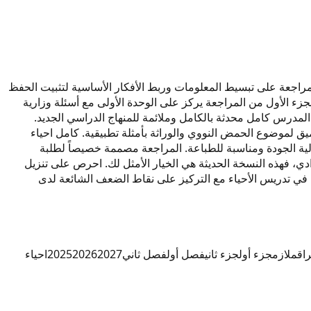
مراجعة على تبسيط المعلومات وربط الأفكار الأساسية لتثبيت الحفظ
سخة حديثة بصيغة pdf تحتوي على جداول ورسوم توضيحية. الجزء الأول من المراجعة يركز على الوحدة الأولى مع أسئلة وزارية
لثاني يتناول الفصل الثاني بأسلوب مقارن بين الموضوعات المتشابهة لتجنب الخلط. نسخة 2027 التي أعدها المدرس كامل محدثة بالكامل وملائمة للمنهاج الدراسي الجديد.
لموضوع الحمض النووي والوراثة بأمثلة تطبيقية. كامل احياء
يغطي بالتفصيل جهاز الغدد الصماء مع خرائط ذهنية مبسطة. جميع ملازم كامل احياء 2027 متاحة للتحميل المباشر بصيغة pdf عالية الجودة ومناسبة للطباعة. المراجعة مصممة خصيصاً لطلبة
ي، فهذه النسخة الحديثة هي الخيار الأمثل لك. احرص على تنزيل
 سنوات في تدريس الأحياء مع التركيز على نقاط الضعف الشائعة لدى
راق
ملازم
جزء أول
جزء ثاني
فصل أول
فصل ثاني
2027
2026
2025
احياء