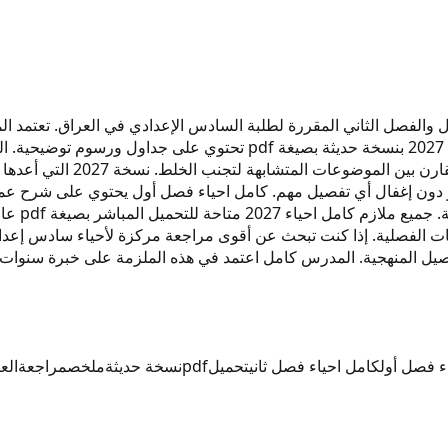
 والفصل الثاني المقررة لطلبة السادس الإعدادي في العراق. تعتمد ال
والفهم قبل الامتحان النهائي. يمكنك تحميل ملخص كامل احياء سادس 2027 بن
محلولة لقياس المستوى. الجزء ا
ون إغفال أي تفصيل مهم. كامل احياء فصل أول يحتوي على شرح عميق 
فصل ثاني 
ات الفصلية. إذا كنت تبحث عن أقوى مراجعة مركزة لأحياء سادس إعداد
مل لديك كل التفاصيل المنهجية. المدرس كامل اعتمد في هذه الملزمة على خبرة
ء فصل أول
كامل احياء فصل ثاني
تحميل
pdf
نسخة حديثة
ملخص
مراجعة
الع