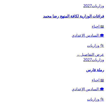
وزاريات
2027
فراغات الوزارية لكافة المنهج رضا محمد
📖
احياء
🎓
السادس الإعدادي
📂
وزاريات
عرض التفاصيل
←
وزاريات
2027
رملة فارس
📖
احياء
🎓
السادس الإعدادي
📂
وزاريات