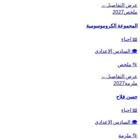
عرض التفاصيل
←
ملخص
2027
المجموعة الكروموسومية
📖
احياء
🎓
السادس الإعدادي
📂
ملخص
عرض التفاصيل
←
ملزمة
2027
حسن فلاح
📖
احياء
🎓
السادس الإعدادي
📂
ملزمة