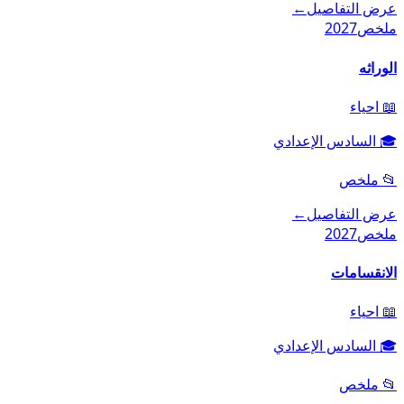
عرض التفاصيل
←
ملخص
2027
الوراثه
📖
احياء
🎓
السادس الإعدادي
📂
ملخص
عرض التفاصيل
←
ملخص
2027
الانقسامات
📖
احياء
🎓
السادس الإعدادي
📂
ملخص