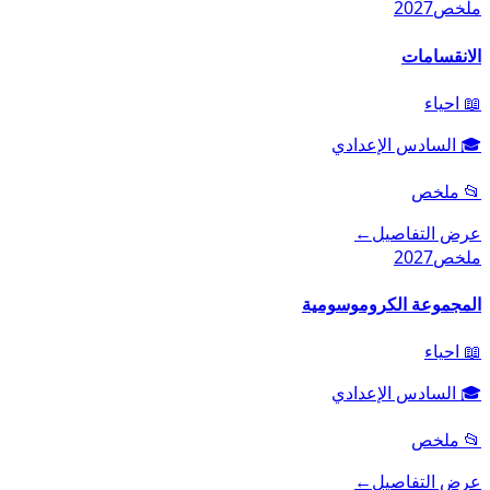
ملخص
2027
الانقسامات
📖
احياء
🎓
السادس الإعدادي
📂
ملخص
عرض التفاصيل
←
ملخص
2027
المجموعة الكروموسومية
📖
احياء
🎓
السادس الإعدادي
📂
ملخص
عرض التفاصيل
←