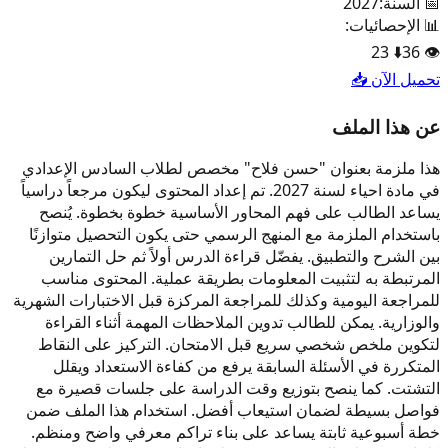
📅 السنة:
2027
📊 الإحصائيات:
23
⬇️
36
👁️
تحميل الآن 📥
عن هذا الملف
هذا ملزمة بعنوان "حسن فلاح" مخصص لطلاب السادس الإعدادي
في مادة احياء لسنة 2027. تم إعداد المحتوى ليكون مرجعاً دراسياً
يساعد الطالب على فهم المحاور الأساسية خطوة بخطوة. يُنصح
باستخدام الملزمة مع المنهج الرسمي حتى يكون التحصيل متوازنًا
بين الشرح والتطبيق. يفضّل قراءة الدرس أولاً ثم حل التمارين
المرتبطة به لتثبيت المعلومات بطريقة عملية. المحتوى مناسب
للمراجعة اليومية وكذلك للمراجعة المركزة قبل الاختبارات الشهرية
والوزارية. يمكن للطالب تدوين الملاحظات المهمة أثناء القراءة
لتكوين ملخص شخصي سريع قبل الامتحان. التركيز على النقاط
المتكررة في الأسئلة السابقة يرفع من كفاءة الاستعداد ويقلل
التشتت. كما ينصح بتوزيع وقت الدراسة على جلسات قصيرة مع
فواصل بسيطة لضمان استيعاب أفضل. استخدام هذا الملف ضمن
خطة أسبوعية ثابتة يساعد على بناء تراكم معرفي واضح ومنظم.