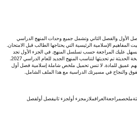
مركزة لمادة التربية الإسلامية للصف السادس الإعدادي لعام 2027. المراجعة تغطي الفصل الأول والفصل الثاني وتشمل جميع وحدات المنهج الدراسي
مركزة هو تثبيت المفاهيم الإسلامية الرئيسية التي يحتاجها الطالب قبل الامتحان.
ملف مقسم إلى جزء أول وجزء ثاني ليسهل عليك المراجعة حسب تسلسل المنهج. في الجزء الأول تجد
شرحاً وافياً للآيات والأحاديث المقررة مع تفسيرها الدقيق. أما الجزء الثاني فيركز على الأحكام الفقهية والمواقف التربوية التطبيقية. هذه النسخة الحديثة تم تحديثها لتناسب المنهج الجديد للعام الدراسي 2027.
 فهم عميق للمادة. لا تنس تحميل ملخص شاملة إسلامية فصل أول
لتفوق والنجاح في مسيرتك الدراسية مع هذا الملف الشامل.
ة
ملخص
مراجعة
العراق
ملازم
جزء أول
جزء ثاني
فصل أول
فصل