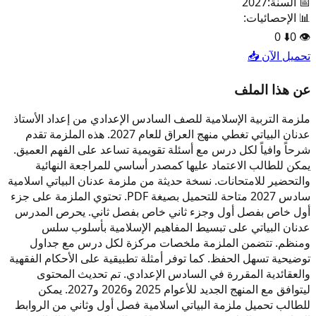
📅 السنة:
2027
📊 الإحصائيات:
0
⬇️
0
👁️
تحميل الآن 📥
عن هذا الملف
ملزمة التربية الإسلامية للصف السادس الإعدادي من إعداد الأستاذ
عدنان البياتي تغطي منهج العراق للعام 2027. هذه الملزمة تقدم
شرحاً وافياً لكل درس مع أسئلة تقويمية تساعد على الفهم العميق.
يمكن للطالب الاعتماد عليها كمصدر أساسي للمراجعة النهائية
والتحضير للامتحانات. نسخة حديثة من ملزمة عدنان البياتي اسلامية
سادس 2027 متاحة للتحميل بصيغة PDF. تحتوي الملزمة على جزء
أول خاص بفصل أول وجزء ثاني خاص بفصل ثاني. يحرص المدرس
عدنان البياتي على تبسيط المفاهيم الإسلامية بأسلوب سلس
ومنظم. تتضمن الملزمة ملخصات مركزة لكل درس مع جداول
توضيحية تسهل الحفظ. كما توفر أمثلة تطبيقية على الأحكام الفقهية
والعقائدية المقررة في السادس الإعدادي. تم تحديث المحتوى
ليتوافق مع المنهج الجديد للأعوام 2025 و2026 و2027. يمكن
للطالب تحميل ملزمة البياتي اسلامية فصل أول وثاني من الروابط