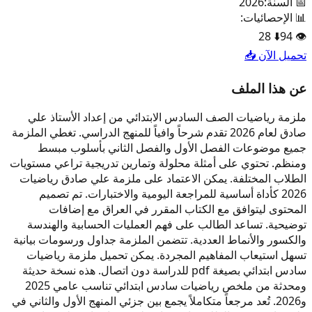
📅 السنة:
2026
📊 الإحصائيات:
28
⬇️
94
👁️
تحميل الآن 📥
عن هذا الملف
ملزمة رياضيات الصف السادس الابتدائي من إعداد الأستاذ علي
صادق لعام 2026 تقدم شرحاً وافياً للمنهج الدراسي. تغطي الملزمة
جميع موضوعات الفصل الأول والفصل الثاني بأسلوب مبسط
ومنظم. تحتوي على أمثلة محلولة وتمارين تدريجية تراعي مستويات
الطلاب المختلفة. يمكن الاعتماد على ملزمة علي صادق رياضيات
2026 كأداة أساسية للمراجعة اليومية والاختبارات. تم تصميم
المحتوى ليتوافق مع الكتاب المقرر في العراق مع إضافات
توضيحية. تساعد الطالب على فهم العمليات الحسابية والهندسة
والكسور والأنماط العددية. تتضمن الملزمة جداول ورسومات بيانية
تسهل استيعاب المفاهيم المجردة. يمكن تحميل ملزمة رياضيات
سادس ابتدائي بصيغة pdf للدراسة دون اتصال. هذه نسخة حديثة
ومحدثة من ملخص رياضيات سادس ابتدائي تناسب عامي 2025
و2026. تُعد مرجعاً متكاملاً يجمع بين جزئي المنهج الأول والثاني في