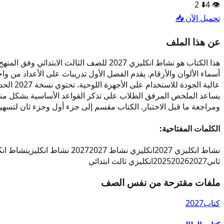
2
⬇️
4
👁️
تحميل الآن 📥
عن هذا الملف
هذا الكتاب هو نشاط انكليزي 2027 للصف ا
عالية ا
يساعد الملخص المرفق الطلاب على تذكر القواعد الأساسية بشكل منظم
ومراجعة ما قبل الاختبار. الكتاب مقسم إلى جزء أول وجزء ثان لتسهيل
الكلمات المفتاحية:
نشاط انكليزي 2027
انكليزي نشاط 2027
2027 نشاط انكليزي
نشاط انك
ثاني
2027
2026
2025
انكليزي ثالث ابتدائي
ملفات مقترحة من نفس الصف
كتاب
2027