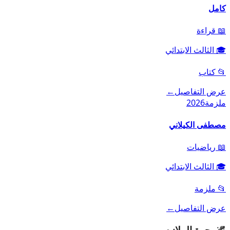
كامل
📖
قراءة
🎓
الثالث الابتدائي
📂
كتاب
عرض التفاصيل
←
ملزمة
2026
مصطفى الكيلاني
📖
رياضيات
🎓
الثالث الابتدائي
📂
ملزمة
عرض التفاصيل
←
🌌
مجرة الملازم