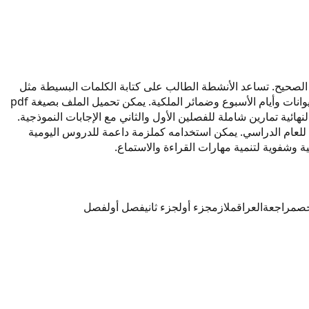
نجليزية ونطقها الصحيح. تساعد الأنشطة الطالب على كتابة الكلمات البسيطة مثل
أسماء الألوان والأرقام. يقدم الفصل الأول تدريبات على الأعداد من واحد إلى عشرين وجمل التعارف. أما الفصل الثاني فيركز على أسماء الحيوانات وأيام الأسبوع وضمائر الملكية. يمكن تحميل الملف بصيغة pdf
كل وحدة. تتضمن المراجعة النهائية تمارين شاملة للفصلين الأول والثاني مع الإجابات النموذجية.
للعام الدراسي. يمكن استخدامه كملزمة داعمة للدروس اليومية
 وشفوية لتنمية مهارات القراءة والاستماع.
ص
مراجعة
العراق
ملازم
جزء أول
جزء ثاني
فصل أول
فصل