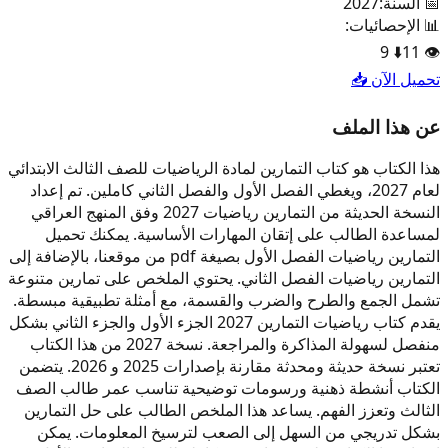
📅 السنة:
2027
📊 الإحصائيات:
9
⬇️
11
👁️
تحميل الآن 📥
عن هذا الملف
هذا الكتاب هو كتاب التمارين لمادة الرياضيات للصف الثالث الابتدائي
لعام 2027، ويغطي الفصل الأول والفصل الثاني كاملين. تم إعداد
النسخة الحديثة من التمارين رياضيات 2027 وفق المنهج العراقي
لمساعدة الطالب على إتقان المهارات الأساسية. يمكنك تحميل
التمارين رياضيات الفصل الأول بصيغة pdf من موقعنا، بالإضافة إلى
التمارين رياضيات الفصل الثاني. يحتوي الملخص على تمارين متنوعة
تشمل الجمع والطرح والضرب والقسمة، مع أمثلة تطبيقية مبسطة.
يقدم كتاب رياضيات التمارين 2027 الجزء الأول والجزء الثاني بشكل
منفصل لسهولة المذاكرة والمراجعة. نسخة 2027 من هذا الكتاب
تعتبر نسخة حديثة ومحدثة مقارنة بإصدارات 2025 و 2026. يتضمن
الكتاب أنشطة ذهنية ورسومات توضيحية تناسب عمر طالب الصف
الثالث وتعزز الفهم. يساعد هذا الملخص الطالب على حل التمارين
بشكل تدريجي من السهل إلى الصعب لترسيخ المعلومات. يمكن