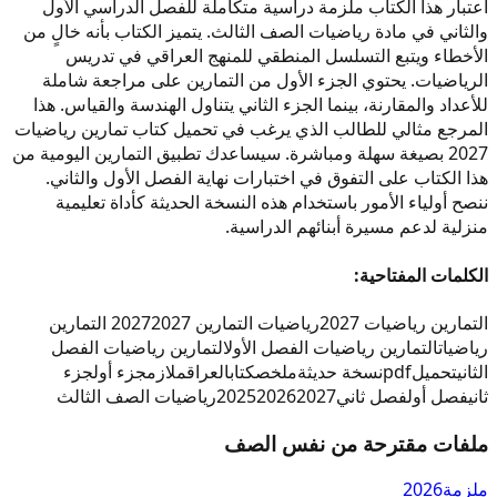
اعتبار هذا الكتاب ملزمة دراسية متكاملة للفصل الدراسي الأول
والثاني في مادة رياضيات الصف الثالث. يتميز الكتاب بأنه خالٍ من
الأخطاء ويتبع التسلسل المنطقي للمنهج العراقي في تدريس
الرياضيات. يحتوي الجزء الأول من التمارين على مراجعة شاملة
للأعداد والمقارنة، بينما الجزء الثاني يتناول الهندسة والقياس. هذا
المرجع مثالي للطالب الذي يرغب في تحميل كتاب تمارين رياضيات
2027 بصيغة سهلة ومباشرة. سيساعدك تطبيق التمارين اليومية من
هذا الكتاب على التفوق في اختبارات نهاية الفصل الأول والثاني.
ننصح أولياء الأمور باستخدام هذه النسخة الحديثة كأداة تعليمية
منزلية لدعم مسيرة أبنائهم الدراسية.
الكلمات المفتاحية:
التمارين رياضيات 2027
رياضيات التمارين 2027
2027 التمارين
رياضيات
التمارين رياضيات الفصل الأول
التمارين رياضيات الفصل
الثاني
تحميل
pdf
نسخة حديثة
ملخص
كتاب
العراق
ملازم
جزء أول
جزء
ثاني
فصل أول
فصل ثاني
2027
2026
2025
رياضيات الصف الثالث
ملفات مقترحة من نفس الصف
ملزمة
2026