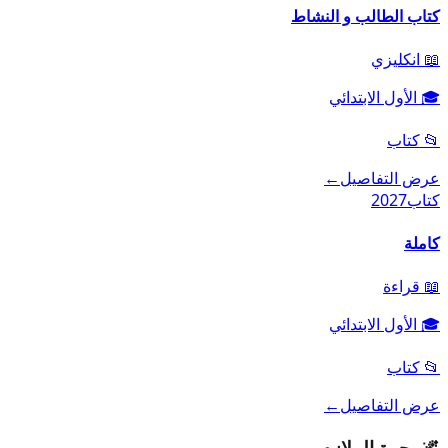
كتاب الطالب و النشاط
📖
انكليزي
🎓
الأول الابتدائي
📂
كتاب
عرض التفاصيل
←
كتاب
2027
كاملة
📖
قراءة
🎓
الأول الابتدائي
📂
كتاب
عرض التفاصيل
←
🌌
مجرة الملازم