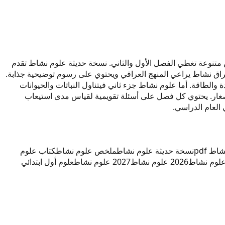
ل تمارين متنوعة تغطي الفصل الأول والثاني. نسخة حديثة علوم نشاط تقدم
ولة من الموقع للاستخدام الإلكتروني. علوم العراق نشاط يراعي المنهج العراقي ويحتوي على رسوم توضيحية جذابة.
طاقة. أما علوم نشاط جزء ثاني فيتناول النباتات والحيوانات
ً للصغار. يحتوي كل فصل على أسئلة تقويمية لقياس مدى استيعاب
ط pdf
نسخة حديثة علوم نشاط
ملخص علوم نشاط
كتاب علوم
2026 علوم نشاط
2027 علوم نشاط
علوم أول ابتدائي