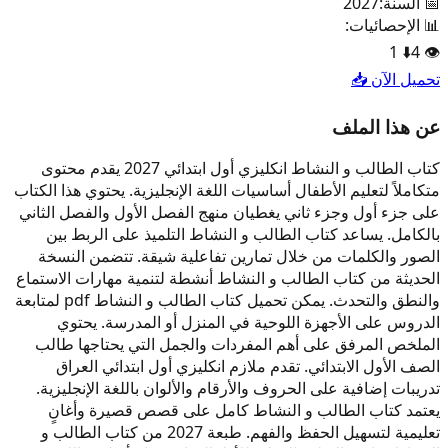
📅 السنة:
2027
📊 الإحصائيات:
1
⬇️
4
👁️
تحميل الآن 📥
عن هذا الملف
كتاب الطالب و النشاط انكليزي أول ابتدائي 2027 يقدم محتوى
متكاملاً لتعليم الأطفال أساسيات اللغة الإنجليزية. يحتوي هذا الكتاب
على جزء أول وجزء ثاني يغطيان منهج الفصل الأول والفصل الثاني
بالكامل. يساعد كتاب الطالب و النشاط التلميذ على الربط بين
الصور والكلمات من خلال تمارين تفاعلية شيقة. تتضمن النسخة
الحديثة من كتاب الطالب و النشاط أنشطة لتنمية مهارات الاستماع
والنطق والتحدث. يمكن تحميل كتاب الطالب و النشاط pdf لمتابعة
الدروس على الأجهزة اللوحية في المنزل أو المدرسة. يحتوي
الملخص المرفق على أهم المفردات والجمل التي يحتاجها طالب
الصف الأول الابتدائي. تقدم ملازم انكليزي أول ابتدائي العراق
تدريبات إضافية على الحروف والأرقام والألوان باللغة الإنجليزية.
يعتمد كتاب الطالب و النشاط كامل على قصص قصيرة وأغانٍ
تعليمية لتسهيل الحفظ والفهم. طبعة 2027 من كتاب الطالب و