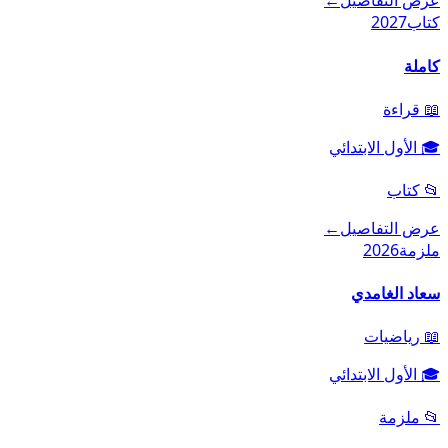
عرض التفاصيل
←
كتاب
2027
كاملة
📖
قراءة
🎓
الأول الابتدائي
📂
كتاب
عرض التفاصيل
←
ملزمة
2026
سعاد الغامدي
📖
رياضيات
🎓
الأول الابتدائي
📂
ملزمة