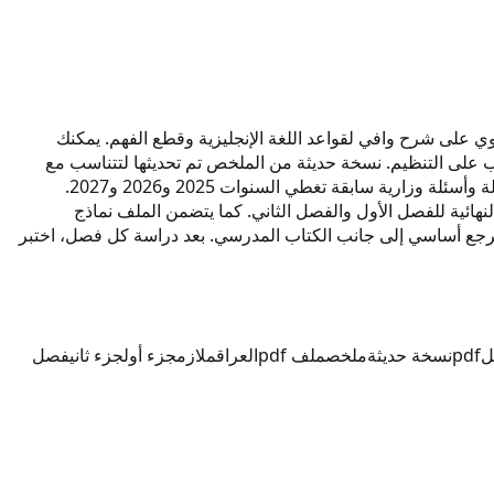
لانكليزي للصف السادس الإعدادي من إعداد المدرس محمد علي يغطي المنهج الدراسي للعام 2027. هذا الملف بصيغة pdf يحتوي على شرح وافي لقواعد اللغة الإنجليزية وقطع الفهم. يمكنك
ليساعد الطالب على التنظيم. نسخة حديثة من الملخص تم تحديثها لتتناسب مع
المنهج العراقي الجديد. باستخدام ملازم محمد علي انجليزي 2027 ستتمكن من مراجعة المفردات والتراكيب. يحتوي الملف على تمارين محلولة وأسئلة وزارية سابقة تغطي السنوات 2025 و2026 و2027.
هائية للفصل الأول والفصل الثاني. كما يتضمن الملف نماذج
 تحميل النسخة الحديثة من م.محمد علي انكليزي 2027 بصيغة pdf. استخدم الملخص كمرجع أساسي إلى جانب الكتاب المدرسي. بعد دراسة كل فصل، اختبر
ل
pdf
نسخة حديثة
ملخص
ملف pdf
العراق
ملازم
جزء أول
جزء ثاني
فصل