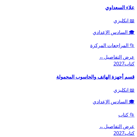
علاء السعداوي
📖
انكليزي
🎓
السادس الإعدادي
📂
المراجعات المركزة
عرض التفاصيل
←
كتاب
2027
قسم أجهزة الهاتف والحاسوب المحمولة
📖
انكليزي
🎓
السادس الإعدادي
📂
كتاب
عرض التفاصيل
←
كتاب
2027