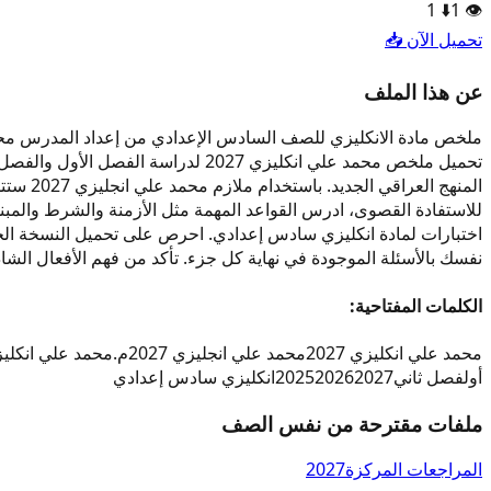
1
⬇️
1
👁️
تحميل الآن 📥
عن هذا الملف
تحميل ملخص محمد علي انكليزي 2027
للاستفادة القصوى، ادرس القواعد المهمة مثل الأزمنة والشرط والمبني
نفسك بالأسئلة الموجودة في نهاية كل جزء. تأكد من فهم الأفعال الشاذ
الكلمات المفتاحية:
محمد علي انكليزي 2027
محمد علي انجليزي 2027
م.محمد علي انكليزي 7
أول
فصل ثاني
2027
2026
2025
انكليزي سادس إعدادي
ملفات مقترحة من نفس الصف
المراجعات المركزة
2027