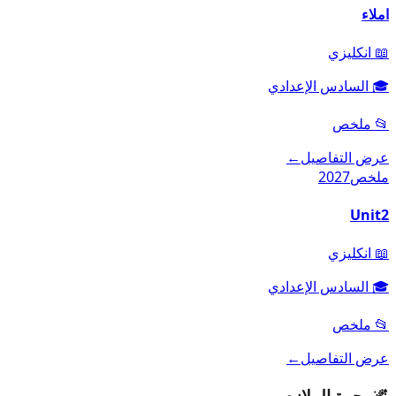
املاء
📖
انكليزي
🎓
السادس الإعدادي
📂
ملخص
عرض التفاصيل
←
ملخص
2027
Unit2
📖
انكليزي
🎓
السادس الإعدادي
📂
ملخص
عرض التفاصيل
←
🌌
مجرة الملازم