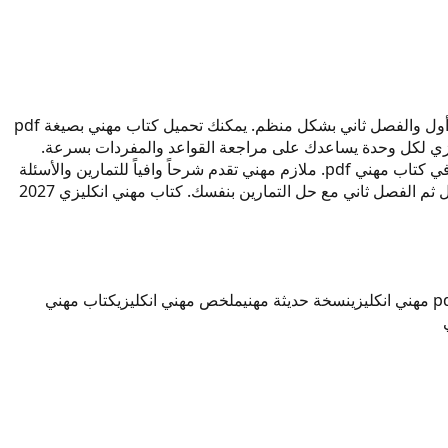
كتاب مهني انكليزي 2027 هو المرجع الأساسي لطلاب السادس الإعدادي في العراق. يغطي هذا الكتاب جميع دروس المنهج الدراسي للفصل أول والفصل ثاني بشكل منظم. يمكنك تحميل كتاب مهني بصيغة pdf
ات الوزارية الأخيرة. ملخص مهني انكليزي لكل وحدة يساعدك على مراجعة القواعد والمفردات بسرعة.
الكتاب مقسم إلى جزء أول وجزء ثاني ليسهل على الطالب توزيع وقت الدراسة. انكليزي سادس علمي يتطلب فهم القواعد النحوية المقررة في كتاب مهني pdf. ملازم مهني تقدم شرحاً وافياً للتمارين والأسئلة
الامتحانية المتوقعة. انكليزي سادس 2025 و2026 و2027 جميعها تشير إلى استمرار اعتماد هذا الكتاب. للنجاح في الامتحان، ادرس الفصل أول ثم الفصل ثاني مع حل التمارين بنفسك. كتاب مهني انكليزي 2027
ي انكليزي
نسخة حديثة مهني
ملخص مهني انكليزي
كتاب مهني