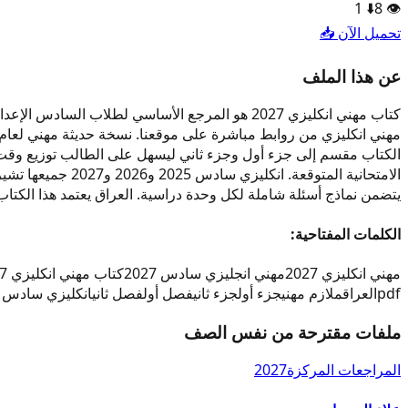
1
⬇️
8
👁️
تحميل الآن 📥
عن هذا الملف
يتضمن نماذج أسئلة شاملة لكل وحدة دراسية. العراق يعتمد هذا الكت
الكلمات المفتاحية:
مهني انكليزي 2027
مهني انجليزي سادس 2027
كتاب مهني انكليزي 2027
pdf
العراق
ملازم مهني
جزء أول
جزء ثاني
فصل أول
فصل ثاني
انكليزي سادس 2025
ملفات مقترحة من نفس الصف
المراجعات المركزة
2027