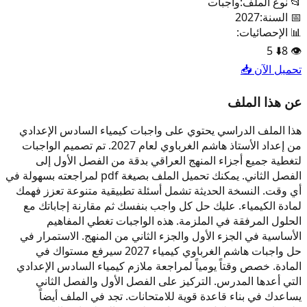
📂 نوع الملف:
واجبات
📅 السنة:
2027
📊 الإحصائيات:
5
⬇️
8
👁️
تحميل الآن 📥
عن هذا الملف
هذا الملف الدراسي يحتوي على واجبات كيمياء السادس الإعدادي
من إعداد الأستاذ هاشم الغرباوي لعام 2027. تم تصميم الواجبات
لتغطية جميع أجزاء المنهج العراقي بدقة من الفصل الأول إلى
الفصل الثاني. يمكنك تحميل الملف بصيغة pdf لمراجعته بسهولة في
أي وقت. النسخة الحديثة تشمل أسئلة تطبيقية متنوعة تعزز فهمك
لمادة الكيمياء. عليك حل كل واجب بنفسك ثم مقارنة إجاباتك مع
الحلول المرفقة في الملزمة. هذه الواجبات تغطي المفاهيم
الأساسية في الجزء الأول والجزء الثاني من المنهج. الاستمرار في
حل واجبات هاشم الغرباوي كيمياء 2027 سيرفع مستواك في
المادة. خصص وقتاً يومياً لمراجعة ملازم كيمياء السادس الإعدادي
التي أعدها المدرس. التركيز على الفصل الأول والفصل الثاني
يساعدك في بناء قاعدة قوية للامتحانات. تجد في الملف أيضاً