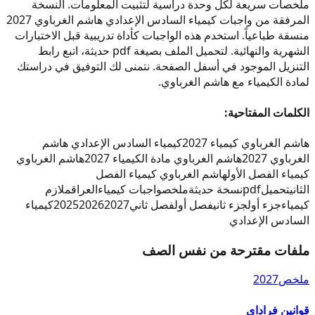
ملخصات سريعة لكل وحدة دراسية لتثبيت المعلومات. النسخة
المرفقة من واجبات كيمياء السادس الإعدادي هاشم الغرباوي 2027
منسقة طباعياً. استخدم هذه الواجبات كأداة تدريبية قبل الاختبارات
الشهرية والنهائية. لتحميل الملف بصيغة pdf حديثة، اتبع رابط
التنزيل الموجود في أسفل الصفحة. نتمنى لك التوفيق في دراستك
لمادة الكيمياء مع هاشم الغرباوي.
الكلمات المفتاحية:
هاشم الغرباوي كيمياء 2027
كيمياء السادس الإعدادي هاشم
الغرباوي 2027
هاشم الغرباوي مادة الكيمياء 2027
هاشم الغرباوي
كيمياء الفصل الأول
هاشم الغرباوي كيمياء الفصل
الثاني
تحميل
pdf
نسخة حديثة
ملخص
واجبات كيمياء
العراق
ملازم
كيمياء
جزء أول
جزء ثاني
فصل أول
فصل ثاني
2027
2026
2025
كيمياء
السادس الإعدادي
ملفات مقترحة من نفس الصف
ملخص
2027
قوانين فراداي