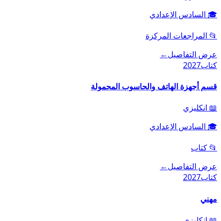
🎓
السادس الإعدادي
📂
المراجعات المركزة
عرض التفاصيل
←
كتاب
2027
قسم أجهزة الهاتف والحاسوب المحمولة
📖
انكليزي
🎓
السادس الإعدادي
📂
كتاب
عرض التفاصيل
←
كتاب
2027
مهني
📖
انكليزي