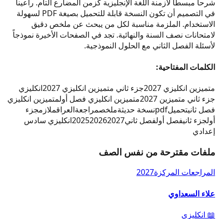
شرحاً مبسطاً لأزمنة اللغة الإنجليزية كزمن المضارع التام. راعينا
في التصميم أن تكون النسخة قابلة للتحميل بصيغة PDF لسهولة
الاستخدام. الملزمة مناسبة لكل من يبحث عن ملخص دقيق
لامتحانات نصف السنة والنهائية. تجد في الصفحات الأخيرة نموذجاً
لأسئلة الفصل الثاني مع الحلول النموذجية.
الكلمات المفتاحية:
متميزين انكليزي 2027
جزء ثاني متميزين انكليزي 2027
انكليزي
جزء ثاني متميزين 2027
متميزين انكليزي فصل أول
متميزين انكليزي
فصل ثاني
تحميل
pdf
نسخة حديثة
ملخص
مراجعة
العراق
ملازم
جزء
أول
جزء ثاني
فصل أول
فصل ثاني
2027
2026
2025
انكليزي سادس
إعدادي
ملفات مقترحة من نفس الصف
المراجعات المركزة
2027
علاء السعداوي
📖
انكليزي