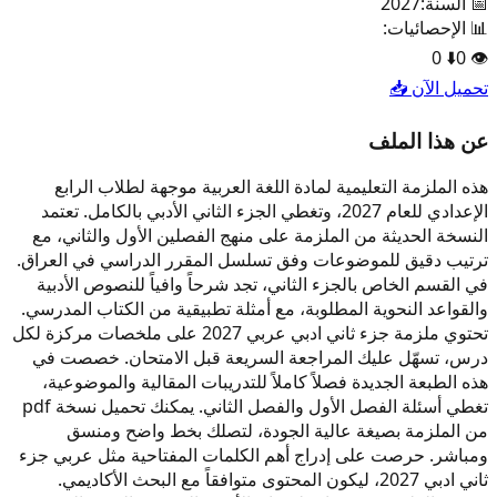
📅 السنة:
2027
📊 الإحصائيات:
0
⬇️
0
👁️
تحميل الآن 📥
عن هذا الملف
هذه الملزمة التعليمية لمادة اللغة العربية موجهة لطلاب الرابع
الإعدادي للعام 2027، وتغطي الجزء الثاني الأدبي بالكامل. تعتمد
النسخة الحديثة من الملزمة على منهج الفصلين الأول والثاني، مع
ترتيب دقيق للموضوعات وفق تسلسل المقرر الدراسي في العراق.
في القسم الخاص بالجزء الثاني، تجد شرحاً وافياً للنصوص الأدبية
والقواعد النحوية المطلوبة، مع أمثلة تطبيقية من الكتاب المدرسي.
تحتوي ملزمة جزء ثاني ادبي عربي 2027 على ملخصات مركزة لكل
درس، تسهّل عليك المراجعة السريعة قبل الامتحان. خصصت في
هذه الطبعة الجديدة فصلاً كاملاً للتدريبات المقالية والموضوعية،
تغطي أسئلة الفصل الأول والفصل الثاني. يمكنك تحميل نسخة pdf
من الملزمة بصيغة عالية الجودة، لتصلك بخط واضح ومنسق
ومباشر. حرصت على إدراج أهم الكلمات المفتاحية مثل عربي جزء
ثاني ادبي 2027، ليكون المحتوى متوافقاً مع البحث الأكاديمي.