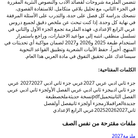
تتضمن الملزمة شروحات لقصائد الأدب والنصوص النثرية المقررة
في الجزء الثاني، مع تحليل بلاغي متكامل. للاستفادة القصوى،
ننصحك بدراسة كل فصل على حدة، والتدرب على الأسئلة المرفقة
في نهاية كل وحدة. إذا كنت تبحث عن ملخص دقيق لجميع دروس
عربي الرابع الإعدادي، فهذه الملزمة تجمع الجزء الأول والثاني في
تسلسل منطقي. انتبه إلى مواعيد الاختبارات، وراجع باستمرار
استخدام طبعة 2025 و2026 و2027 لضمان مواكبة أي تحديثات في
المنهج. أخيراً، حفظ الأبيات الشعرية وتطبيق القواعد النحوية
سيساعدك على تحقيق التفوق في مادة العربي هذا العام.
الكلمات المفتاحية:
جزء ثاني ادبي عربي 2027
عربي جزء ثاني ادبي 2027
2027 عربي
جزء ثاني ادبي
جزء ثاني ادبي عربي الفصل الأول
جزء ثاني ادبي عربي
الفصل الثاني
تحميل
pdf
نسخة حديثة
ملخص
طبعة
جديدة
العراق
ملازم
جزء أول
جزء ثاني
فصل أول
فصل
ثاني
2027
2026
2025
عربي الرابع الإعدادي
ملفات مقترحة من نفس الصف
ملزمة
2027