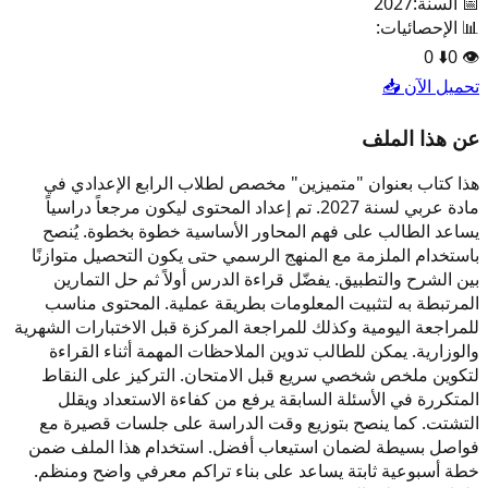
📅 السنة:
2027
📊 الإحصائيات:
0
⬇️
0
👁️
تحميل الآن 📥
عن هذا الملف
هذا كتاب بعنوان "متميزين" مخصص لطلاب الرابع الإعدادي في
مادة عربي لسنة 2027. تم إعداد المحتوى ليكون مرجعاً دراسياً
يساعد الطالب على فهم المحاور الأساسية خطوة بخطوة. يُنصح
باستخدام الملزمة مع المنهج الرسمي حتى يكون التحصيل متوازنًا
بين الشرح والتطبيق. يفضّل قراءة الدرس أولاً ثم حل التمارين
المرتبطة به لتثبيت المعلومات بطريقة عملية. المحتوى مناسب
للمراجعة اليومية وكذلك للمراجعة المركزة قبل الاختبارات الشهرية
والوزارية. يمكن للطالب تدوين الملاحظات المهمة أثناء القراءة
لتكوين ملخص شخصي سريع قبل الامتحان. التركيز على النقاط
المتكررة في الأسئلة السابقة يرفع من كفاءة الاستعداد ويقلل
التشتت. كما ينصح بتوزيع وقت الدراسة على جلسات قصيرة مع
فواصل بسيطة لضمان استيعاب أفضل. استخدام هذا الملف ضمن
خطة أسبوعية ثابتة يساعد على بناء تراكم معرفي واضح ومنظم.