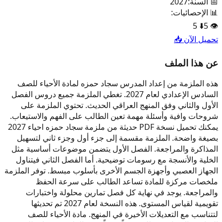
📅 السنة:
2027
📊 الإحصائيات:
5
⬇️
5
👁️
تحميل الآن 📥
عن هذا الملف
هذه الملزمة من إعداد المدرس سجاد حمزه لمادة الأحياء للصف
السادس الإعدادي لعام 2027. تغطي الملزمة جميع دروس الفصل
الأول والثاني وفق المنهج العراقي الحديث. تحتوي الملزمة على
شروحات وافية وأسئلة مهمة تعين الطالب على الفهم والاستيعاب.
يمكنك تحميل نسخة PDF حديثة من ملزمة سجاد حمزه احياء 2027
بصيغة واضحة. الملزمة مقسمة إلى جزء أول وجزء ثاني لتسهيل
المذاكرة والمراجعة. الفصل الأول يتضمن موضوعات أساسية مثل
الخلية والأنسجة مع رسومات توضيحية. أما الفصل الثاني فيتناول
الجهاز العصبي وأجهزة الجسم الأخرى بأسلوب مبسط. توفر الملزمة
ملخصات مركزة للمادة تساعد الطالب على سرعة الحفظ
والمراجعة. يوجد في نهاية كل فصل تمارين محلولة واختبارات
تقويمية لقياس المستوى. هذه النسخة لعام 2027 تم تحديثها
لتتناسب مع التعديلات الأخيرة في المنهج. مادة الأحياء للصف