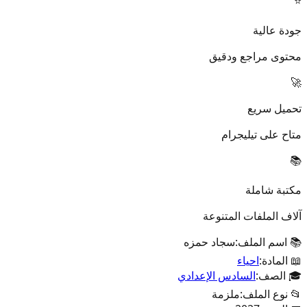
⭐
جودة عالية
محتوى مراجع ودقيق
🚀
تحميل سريع
متاح على تيليجرام
📚
مكتبة شاملة
آلاف الملفات المتنوعة
📚 اسم الملف:
سجاد حمزه
📖 المادة:
احياء
🎓 الصف:
السادس الإعدادي
📂 نوع الملف:
ملزمة