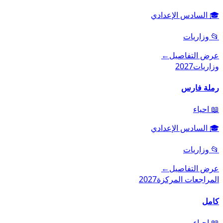
🎓
السادس الإعدادي
📂
وزاريات
عرض التفاصيل
←
وزاريات
2027
رملة فارس
📖
احياء
🎓
السادس الإعدادي
📂
وزاريات
عرض التفاصيل
←
المراجعات المركزة
2027
كامل
📖
احياء