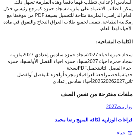
السادس الإعدادي تتطلب فهماً دقيقاً وهذه الملزمة تسهل ذلك.
يمكن للطالب الاعتماد على ملزمة سجاد حمزه كمرجع رئيسي خلال
العام الدراسي. الملزمة متاحة للتحميل بصيغة PDF من موقعنا مع
إمكانية الطباعة. نتمنى لجميع طلاب العراق النجاح والتفوق في مادة
الأحياء لهذا العام.
الكلمات المفتاحية:
سجاد حمزه احياء 2027
سجاد حمزه سادس إعدادي 2027
ملزمة
سجاد حمزه احياء 2027
سجاد حمزه احياء الفصل الأول
سجاد حمزه
احياء الفصل الثاني
تحميل
PDF
نسخة
حديثة
ملخص
مراجعة
العراق
ملازم
جزء أول
جزء ثاني
فصل أول
فصل
ثاني
2027
2026
2025
أحياء سادس إعدادي
ملفات مقترحة من نفس الصف
وزاريات
2027
فراغات الوزارية لكافة المنهج رضا محمد
📖
احياء