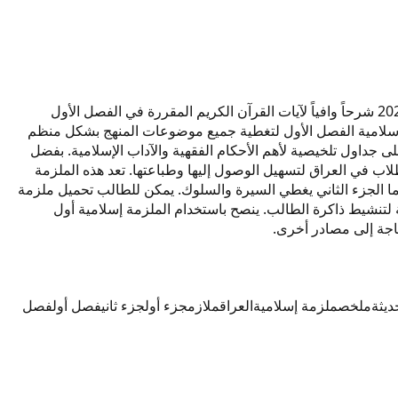
هذه الملزمة الدراسية لمادة التربية الإسلامية للصف الأول المتوسط من إعداد المدرس شاملة لعام 2027. تتضمن الملزمة شاملة إسلامية 2027 شرحاً وافياً لآيات القرآن الكريم المقررة في الفصل الأول
ة إسلامية الفصل الأول لتغطية جميع موضوعات المنهج بشكل منظم
 أما شاملة إسلامية الفصل الثاني فتركز على تكملة الدروس بأسلوب سهل مع تدريبات تطبيقية. تحتوي شاملة تربية إسلامية 2027 على جداول تلخيصية لأهم الأحكام الفقهية والآداب الإسلامية. بفضل
طالب حفظ السور المطلوبة وفهم معانيها من خلال تفسير مبسط. الملزمة متاحة بصيغة تحميل PDF لجميع الطلاب في العراق لتسهيل الوصول إليها وطباعتها. تعد هذه الملزمة
نما الجزء الثاني يغطي السيرة والسلوك. يمكن للطالب تحميل ملزمة
202 ملازم مميزة بأسلوب الحوار والأسئلة التفاعلية لتنشيط ذاكرة الطالب. ينصح باستخدام الملزمة إسلامية أول
جة إلى مصادر أخرى.
يثة
ملخص
ملزمة إسلامية
العراق
ملازم
جزء أول
جزء ثاني
فصل أول
فصل