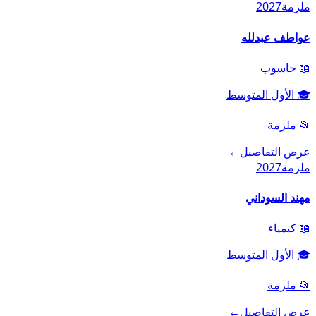
ملزمة
2027
عواطف عبدلله
📖
حاسوب
🎓
الأول المتوسط
📂
ملزمة
عرض التفاصيل
←
ملزمة
2027
مهند السوداني
📖
كيمياء
🎓
الأول المتوسط
📂
ملزمة
عرض التفاصيل
←