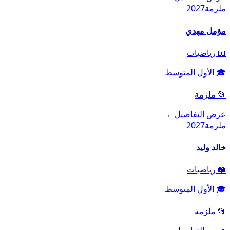
ملزمة
2027
مؤمل مهدي
📖
رياضيات
🎓
الأول المتوسط
📂
ملزمة
عرض التفاصيل
←
ملزمة
2027
خالد وليد
📖
رياضيات
🎓
الأول المتوسط
📂
ملزمة