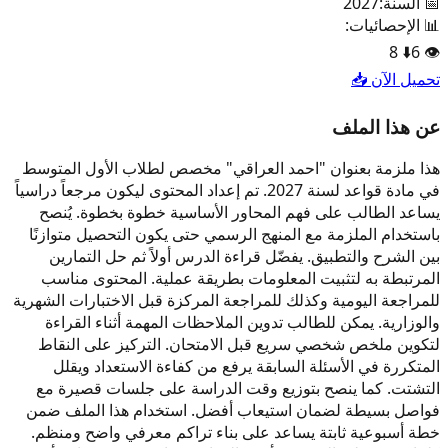
📅 السنة:
2027
📊 الإحصائيات:
8
⬇️
6
👁️
تحميل الآن 📥
عن هذا الملف
هذا ملزمة بعنوان "احمد العراقي" مخصص لطلاب الأول المتوسط
في مادة قواعد لسنة 2027. تم إعداد المحتوى ليكون مرجعاً دراسياً
يساعد الطالب على فهم المحاور الأساسية خطوة بخطوة. يُنصح
باستخدام الملزمة مع المنهج الرسمي حتى يكون التحصيل متوازنًا
بين الشرح والتطبيق. يفضّل قراءة الدرس أولاً ثم حل التمارين
المرتبطة به لتثبيت المعلومات بطريقة عملية. المحتوى مناسب
للمراجعة اليومية وكذلك للمراجعة المركزة قبل الاختبارات الشهرية
والوزارية. يمكن للطالب تدوين الملاحظات المهمة أثناء القراءة
لتكوين ملخص شخصي سريع قبل الامتحان. التركيز على النقاط
المتكررة في الأسئلة السابقة يرفع من كفاءة الاستعداد ويقلل
التشتت. كما ينصح بتوزيع وقت الدراسة على جلسات قصيرة مع
فواصل بسيطة لضمان استيعاب أفضل. استخدام هذا الملف ضمن
خطة أسبوعية ثابتة يساعد على بناء تراكم معرفي واضح ومنظم.