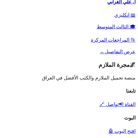
أ. علي الغرابي
📖
انكليزي
🎓
الثالث المتوسط
📂
المراجعات المركزة
عرض التفاصيل
←
🌌
مجرة الملازم
منصة تحميل الملازم والكتب الأفضل في العراق
تابعنا
القناة 📢
تواصل 🔗
البوت
افتح البوت 🤖