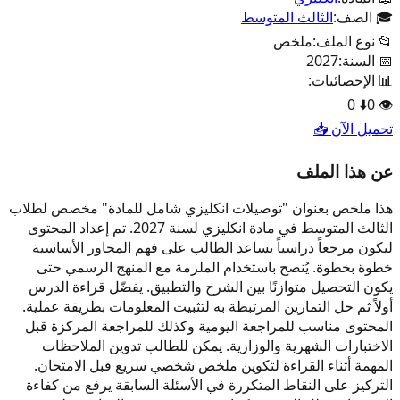
🎓 الصف:
الثالث المتوسط
📂 نوع الملف:
ملخص
📅 السنة:
2027
📊 الإحصائيات:
0
⬇️
0
👁️
تحميل الآن 📥
عن هذا الملف
هذا ملخص بعنوان "توصيلات انكليزي شامل للمادة" مخصص لطلاب
الثالث المتوسط في مادة انكليزي لسنة 2027. تم إعداد المحتوى
ليكون مرجعاً دراسياً يساعد الطالب على فهم المحاور الأساسية
خطوة بخطوة. يُنصح باستخدام الملزمة مع المنهج الرسمي حتى
يكون التحصيل متوازنًا بين الشرح والتطبيق. يفضّل قراءة الدرس
أولاً ثم حل التمارين المرتبطة به لتثبيت المعلومات بطريقة عملية.
المحتوى مناسب للمراجعة اليومية وكذلك للمراجعة المركزة قبل
الاختبارات الشهرية والوزارية. يمكن للطالب تدوين الملاحظات
المهمة أثناء القراءة لتكوين ملخص شخصي سريع قبل الامتحان.
التركيز على النقاط المتكررة في الأسئلة السابقة يرفع من كفاءة