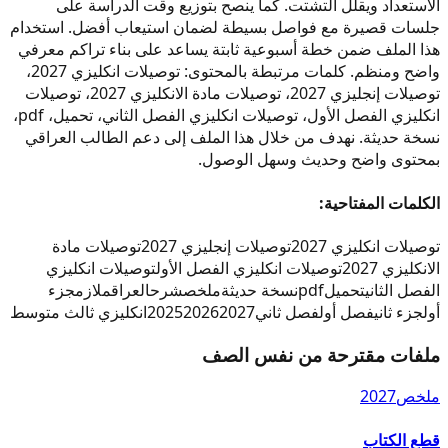
الاستعداد ويقلل التشتت. كما ينصح بتوزيع وقت الدراسة على
جلسات قصيرة مع فواصل بسيطة لضمان استيعاب أفضل. استخدام
هذا الملف ضمن خطة أسبوعية ثابتة يساعد على بناء تراكم معرفي
واضح ومنظم. كلمات مرتبطة بالمحتوى: توصيلات انكليزي 2027،
توصيلات إنجليزي 2027، توصيلات مادة الانكليزي 2027، توصيلات
انكليزي الفصل الأول، توصيلات انكليزي الفصل الثاني، تحميل، pdf،
نسخة حديثة. نهدف من خلال هذا الملف إلى دعم الطالب العراقي
بمحتوى واضح وحديث وسهل الوصول.
الكلمات المفتاحية:
توصيلات انكليزي 2027
توصيلات إنجليزي 2027
توصيلات مادة
الانكليزي 2027
توصيلات انكليزي الفصل الأول
توصيلات انكليزي
الفصل الثاني
تحميل
pdf
نسخة حديثة
ملخص
شرح
العراق
ملازم
جزء
أول
جزء ثاني
فصل أول
فصل ثاني
2027
2026
2025
انكليزي ثالث متوسط
ملفات مقترحة من نفس الصف
ملخص
2027
قطع الكتاب