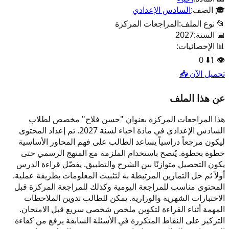
🎓 الصف:
السادس الإعدادي
📂 نوع الملف:
المراجعات المركزة
📅 السنة:
2027
📊 الإحصائيات:
0
⬇️
1
👁️
تحميل الآن 📥
عن هذا الملف
هذا المراجعات المركزة بعنوان "حسن فلاح" مخصص لطلاب
السادس الإعدادي في مادة احياء لسنة 2027. تم إعداد المحتوى
ليكون مرجعاً دراسياً يساعد الطالب على فهم المحاور الأساسية
خطوة بخطوة. يُنصح باستخدام الملزمة مع المنهج الرسمي حتى
يكون التحصيل متوازنًا بين الشرح والتطبيق. يفضّل قراءة الدرس
أولاً ثم حل التمارين المرتبطة به لتثبيت المعلومات بطريقة عملية.
المحتوى مناسب للمراجعة اليومية وكذلك للمراجعة المركزة قبل
الاختبارات الشهرية والوزارية. يمكن للطالب تدوين الملاحظات
المهمة أثناء القراءة لتكوين ملخص شخصي سريع قبل الامتحان.
التركيز على النقاط المتكررة في الأسئلة السابقة يرفع من كفاءة