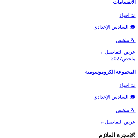
الانقسامات
📖
احياء
🎓
السادس الإعدادي
📂
ملخص
عرض التفاصيل
←
ملخص
2027
المجموعة الكروموسومية
📖
احياء
🎓
السادس الإعدادي
📂
ملخص
عرض التفاصيل
←
🌌
مجرة الملازم