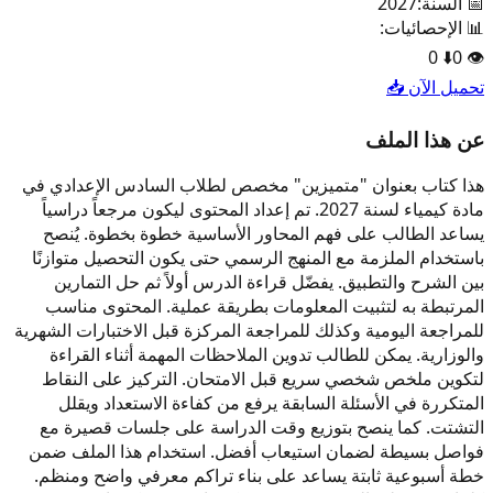
📅 السنة:
2027
📊 الإحصائيات:
0
⬇️
0
👁️
تحميل الآن 📥
عن هذا الملف
هذا كتاب بعنوان "متميزين" مخصص لطلاب السادس الإعدادي في
مادة كيمياء لسنة 2027. تم إعداد المحتوى ليكون مرجعاً دراسياً
يساعد الطالب على فهم المحاور الأساسية خطوة بخطوة. يُنصح
باستخدام الملزمة مع المنهج الرسمي حتى يكون التحصيل متوازنًا
بين الشرح والتطبيق. يفضّل قراءة الدرس أولاً ثم حل التمارين
المرتبطة به لتثبيت المعلومات بطريقة عملية. المحتوى مناسب
للمراجعة اليومية وكذلك للمراجعة المركزة قبل الاختبارات الشهرية
والوزارية. يمكن للطالب تدوين الملاحظات المهمة أثناء القراءة
لتكوين ملخص شخصي سريع قبل الامتحان. التركيز على النقاط
المتكررة في الأسئلة السابقة يرفع من كفاءة الاستعداد ويقلل
التشتت. كما ينصح بتوزيع وقت الدراسة على جلسات قصيرة مع
فواصل بسيطة لضمان استيعاب أفضل. استخدام هذا الملف ضمن
خطة أسبوعية ثابتة يساعد على بناء تراكم معرفي واضح ومنظم.