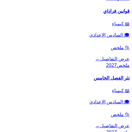
قوانين فراداي
📖
كيمياء
🎓
السادس الإعدادي
📂
ملخص
عرض التفاصيل
←
ملخص
2027
نثر الفصل الخامس
📖
كيمياء
🎓
السادس الإعدادي
📂
ملخص
عرض التفاصيل
←