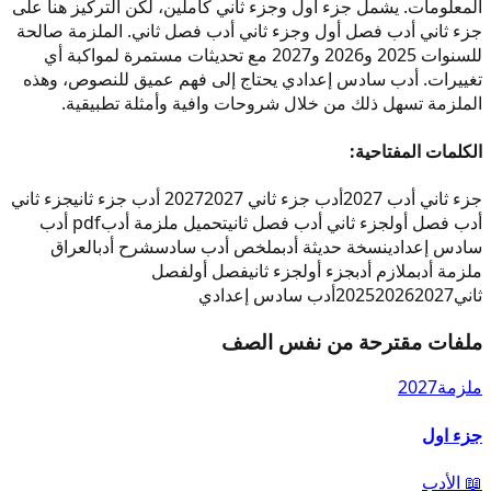
المعلومات. يشمل جزء أول وجزء ثاني كاملين، لكن التركيز هنا على
جزء ثاني أدب فصل أول وجزء ثاني أدب فصل ثاني. الملزمة صالحة
للسنوات 2025 و2026 و2027 مع تحديثات مستمرة لمواكبة أي
تغييرات. أدب سادس إعدادي يحتاج إلى فهم عميق للنصوص، وهذه
الملزمة تسهل ذلك من خلال شروحات وافية وأمثلة تطبيقية.
الكلمات المفتاحية:
جزء ثاني أدب 2027
أدب جزء ثاني 2027
2027 أدب جزء ثاني
جزء ثاني
أدب فصل أول
جزء ثاني أدب فصل ثاني
تحميل ملزمة أدب
pdf أدب
سادس إعدادي
نسخة حديثة أدب
ملخص أدب سادس
شرح أدب
العراق
ملزمة أدب
ملازم أدب
جزء أول
جزء ثاني
فصل أول
فصل
ثاني
2027
2026
2025
أدب سادس إعدادي
ملفات مقترحة من نفس الصف
ملزمة
2027
جزء اول
📖
الأدب