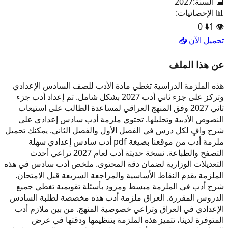
📅 السنة:
2027
📊 الإحصائيات:
0
⬇️
1
👁️
تحميل الآن 📥
عن هذا الملف
هذه الملزمة الدراسية تغطي مادة الأدب للصف السادس الإعدادي
وتركز على جزء ثاني أدب 2027 بشكل شامل. تم إعداد أدب جزء
ثاني 2027 وفق المنهج العراقي لمساعدة الطالب على استيعاب
النصوص الأدبية وتحليلها. تحتوي ملزمة أدب سادس إعدادي على
شرح وافٍ لكل درس في الفصل الأول والفصل الثاني. يمكنك تحميل
ملزمة أدب من موقعنا بصيغة pdf أدب سادس إعدادي سهلة
التصفح والطباعة. نسخة حديثة أدب لعام 2027 تراعي أحدث
التعديلات الوزارية لضمان دقة المحتوى. ملخص أدب سادس في هذه
الملزمة يقدم النقاط الأساسية والمراجعة السريعة قبل الامتحان.
شرح أدب في الملزمة مبسط ومزود بأسئلة تقويمية تغطي جميع
الدروس المقررة. العراق ملزمة أدب هذه مخصصة لطلبة السادس
الإعدادي في العراق وتراعي خصوصية المنهج. من بين ملازم أدب
المتوفرة لدينا، تتميز هذه الملزمة بتنظيمها ودقتها في عرض