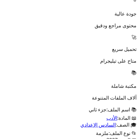
⭐
جودة عالية
محتوى مراجع ودقيق
🚀
تحميل سريع
متاح على تيليجرام
📚
مكتبة شاملة
آلاف الملفات المتنوعة
📚 اسم الملف:
جزء ثاني
📖 المادة:
الأدب
🎓 الصف:
السادس الإعدادي
📂 نوع الملف:
ملزمة