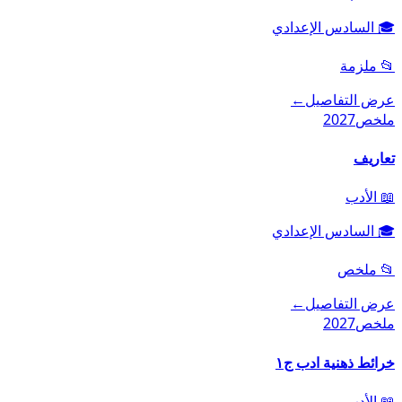
🎓
السادس الإعدادي
📂
ملزمة
عرض التفاصيل
←
ملخص
2027
تعاريف
📖
الأدب
🎓
السادس الإعدادي
📂
ملخص
عرض التفاصيل
←
ملخص
2027
خرائط ذهنية ادب ج١
📖
الأدب