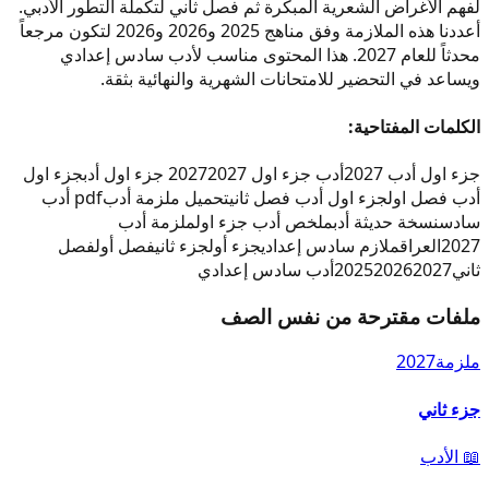
لفهم الأغراض الشعرية المبكرة ثم فصل ثاني لتكملة التطور الأدبي.
أعددنا هذه الملازمة وفق مناهج 2025 و2026 و2026 لتكون مرجعاً
محدثاً للعام 2027. هذا المحتوى مناسب لأدب سادس إعدادي
ويساعد في التحضير للامتحانات الشهرية والنهائية بثقة.
الكلمات المفتاحية:
جزء اول أدب 2027
أدب جزء اول 2027
2027 جزء اول أدب
جزء اول
أدب فصل اول
جزء اول أدب فصل ثاني
تحميل ملزمة أدب
pdf أدب
سادس
نسخة حديثة أدب
ملخص أدب جزء اول
ملزمة أدب
2027
العراق
ملازم سادس إعدادي
جزء أول
جزء ثاني
فصل أول
فصل
ثاني
2027
2026
2025
أدب سادس إعدادي
ملفات مقترحة من نفس الصف
ملزمة
2027
جزء ثاني
📖
الأدب