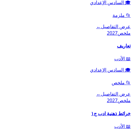
🎓
السادس الإعدادي
📂
ملزمة
عرض التفاصيل
←
ملخص
2027
تعاريف
📖
الأدب
🎓
السادس الإعدادي
📂
ملخص
عرض التفاصيل
←
ملخص
2027
خرائط ذهنية ادب ج١
📖
الأدب