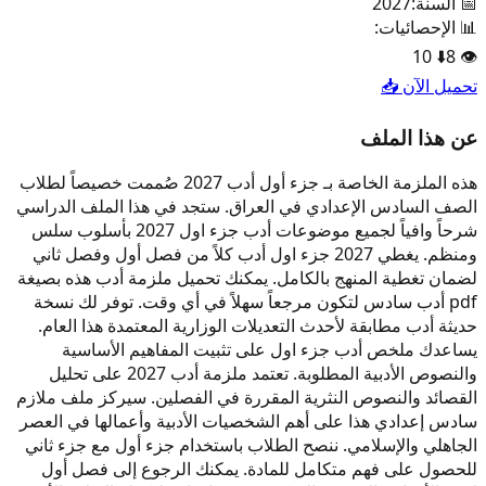
📅 السنة:
2027
📊 الإحصائيات:
10
⬇️
8
👁️
تحميل الآن 📥
عن هذا الملف
هذه الملزمة الخاصة بـ جزء أول أدب 2027 صُممت خصيصاً لطلاب
الصف السادس الإعدادي في العراق. ستجد في هذا الملف الدراسي
شرحاً وافياً لجميع موضوعات أدب جزء اول 2027 بأسلوب سلس
ومنظم. يغطي 2027 جزء اول أدب كلاً من فصل أول وفصل ثاني
لضمان تغطية المنهج بالكامل. يمكنك تحميل ملزمة أدب هذه بصيغة
pdf أدب سادس لتكون مرجعاً سهلاً في أي وقت. توفر لك نسخة
حديثة أدب مطابقة لأحدث التعديلات الوزارية المعتمدة هذا العام.
يساعدك ملخص أدب جزء اول على تثبيت المفاهيم الأساسية
والنصوص الأدبية المطلوبة. تعتمد ملزمة أدب 2027 على تحليل
القصائد والنصوص النثرية المقررة في الفصلين. سيركز ملف ملازم
سادس إعدادي هذا على أهم الشخصيات الأدبية وأعمالها في العصر
الجاهلي والإسلامي. ننصح الطلاب باستخدام جزء أول مع جزء ثاني
للحصول على فهم متكامل للمادة. يمكنك الرجوع إلى فصل أول