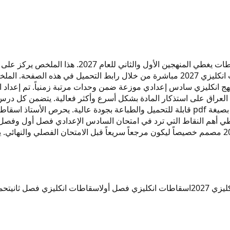
ملخص مادة اللغة الإنجليزية للسادس الإعدادي من إعد
مستوى الطالب. يمكنك تحميل نسخة pdf حديثة من ملخص اسقاطات انكليزي 2027 مباشرة م
عراق على استذكار المادة بشكل أسرع وأكثر فعالية. يتضمن كل درس 
الامتحان الوزاري. نسخة اسقاطات انكليزي جديدة لعام 2027 متوفرة بصيغة pdf قابلة للتحميل والط
طي أهم النقاط التي ترد في امتحان السادس الإعدادي فصل أول وفصل ث
المدرسي لتعزيز الفهم وتحقيق التفوق. ملخص اسقاطات انكليزي 2027 مصمم خصيصاً ليكون مرجعاً سريعا
 2027
اسقاطات انكليزي فصل أول
اسقاطات انكليزي فصل ثاني
تحم