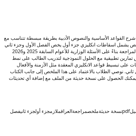
اد الأستاذ اسقاطات يغطي المنهجين الأول والثاني للعام 2027. هذا الملخص يركز على شرح القواعد الأساسية والنصوص الأدبية بطريقة مبسطة تتناسب مع
ن خلال رابط التحميل في هذه الصفحة. الملخص يشمل اسقاطات انكليزي جزء أول يخص الفصل الأول وجزء ثاني
يخص الفصل الثاني. جميع المفردات والتراكيب اللغوية المقررة في منهج انكليزي سادس إعدادي موزعة ضمن وحدات مرتبة زمنياً. تم إعداد المراجعة بناءً على الأسئلة الوزارية للأعوام السابقة 2025 و2026
تمارين تطبيقية مع الحلول النموذجية لتدريب الطالب على نمط
باعة بجودة عالية. يحرص الأستاذ اسقاطات على تبسيط قواعد الانكليزي المعقدة مثل الأزمنة والأفعال
اني. نوصي الطلاب بالاعتماد على هذا الملخص إلى جانب الكتاب
ً قبل الامتحان الفصلي والنهائي. يمكنك الحصول على نسخة حديثة من الملف مع إضافة أي تحديثات
يل
pdf
نسخة حديثة
ملخص
مراجعة
العراق
ملازم
جزء أول
جزء ثاني
فصل