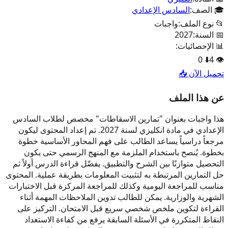
🎓 الصف:
السادس الإعدادي
📂 نوع الملف:
واجبات
📅 السنة:
2027
📊 الإحصائيات:
0
⬇️
4
👁️
تحميل الآن 📥
عن هذا الملف
هذا واجبات بعنوان "تمارين الاسقاطات" مخصص لطلاب السادس
الإعدادي في مادة انكليزي لسنة 2027. تم إعداد المحتوى ليكون
مرجعاً دراسياً يساعد الطالب على فهم المحاور الأساسية خطوة
بخطوة. يُنصح باستخدام الملزمة مع المنهج الرسمي حتى يكون
التحصيل متوازنًا بين الشرح والتطبيق. يفضّل قراءة الدرس أولاً ثم
حل التمارين المرتبطة به لتثبيت المعلومات بطريقة عملية. المحتوى
مناسب للمراجعة اليومية وكذلك للمراجعة المركزة قبل الاختبارات
الشهرية والوزارية. يمكن للطالب تدوين الملاحظات المهمة أثناء
القراءة لتكوين ملخص شخصي سريع قبل الامتحان. التركيز على
النقاط المتكررة في الأسئلة السابقة يرفع من كفاءة الاستعداد