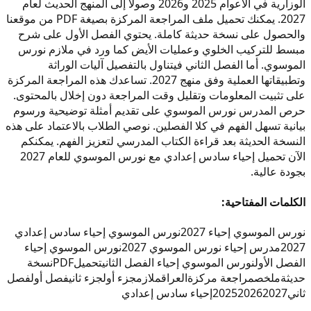
الوزارية في الأعوام 2025 و2026 وصولاً إلى المنهج الحديث لعام
2027. يمكنك تحميل ملف المراجعة المركزة بصيغة PDF من موقعنا
والحصول على نسخة حديثة كاملة. يحتوي الفصل الأول على شرح
مبسط للتركيب الخلوي وعمليات الأيض كما ورد في ملازم نورس
الموسوي. أما الفصل الثاني فيتناول بالتفصيل آليات الوراثة
وتطبيقاتها العملية وفق منهج 2027. تساعدك هذه المراجعة المركزة
على تثبيت المعلومات وتقليل وقت المراجعة دون إخلال بالمحتوى.
حرص المدرس نورس الموسوي على تقديم أمثلة توضيحية ورسوم
بيانية تسهل الفهم في كلا الفصلين. نوصي الطلاب بالاعتماد على هذه
النسخة الحديثة بعد قراءة الكتاب المدرسي لتعزيز الفهم. يمكنكم
الآن تحميل إحياء سادس إعدادي مع نورس الموسوي للعام 2027
بجودة عالية.
الكلمات المفتاحية:
نورس الموسوي إحياء 2027
نورس الموسوي إحياء سادس إعدادي
2027
مدرس إحياء نورس الموسوي 2027
نورس الموسوي إحياء
الفصل الأول
نورس الموسوي إحياء الفصل الثاني
تحميل
PDF
نسخة
حديثة
ملخص
مراجعة مركزة
العراق
ملازم
جزء أول
جزء ثاني
فصل أول
فصل
ثاني
2027
2026
2025
إحياء سادس إعدادي