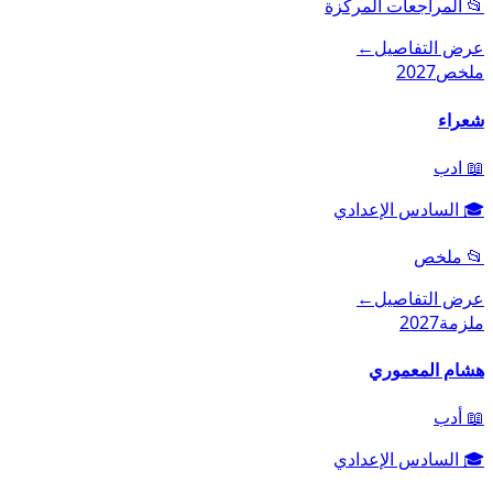
📂
المراجعات المركزة
عرض التفاصيل
←
ملخص
2027
شعراء
📖
ادب
🎓
السادس الإعدادي
📂
ملخص
عرض التفاصيل
←
ملزمة
2027
هشام المعموري
📖
أدب
🎓
السادس الإعدادي