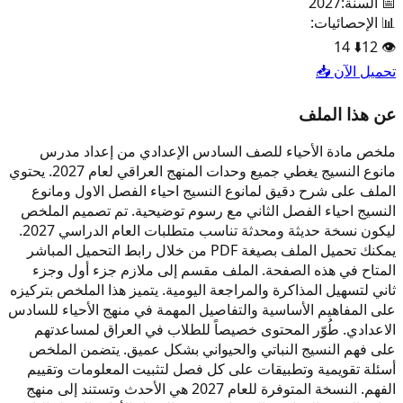
📅 السنة:
2027
📊 الإحصائيات:
14
⬇️
12
👁️
تحميل الآن 📥
عن هذا الملف
ملخص مادة الأحياء للصف السادس الإعدادي من إعداد مدرس
مانوع النسيج يغطي جميع وحدات المنهج العراقي لعام 2027. يحتوي
الملف على شرح دقيق لمانوع النسيج احياء الفصل الاول ومانوع
النسيج احياء الفصل الثاني مع رسوم توضيحية. تم تصميم الملخص
ليكون نسخة حديثة ومحدثة تناسب متطلبات العام الدراسي 2027.
يمكنك تحميل الملف بصيغة PDF من خلال رابط التحميل المباشر
المتاح في هذه الصفحة. الملف مقسم إلى ملازم جزء أول وجزء
ثاني لتسهيل المذاكرة والمراجعة اليومية. يتميز هذا الملخص بتركيزه
على المفاهيم الأساسية والتفاصيل المهمة في منهج الأحياء للسادس
الاعدادي. طُوّر المحتوى خصيصاً للطلاب في العراق لمساعدتهم
على فهم النسيج النباتي والحيواني بشكل عميق. يتضمن الملخص
أسئلة تقويمية وتطبيقات على كل فصل لتثبيت المعلومات وتقييم
الفهم. النسخة المتوفرة للعام 2027 هي الأحدث وتستند إلى منهج