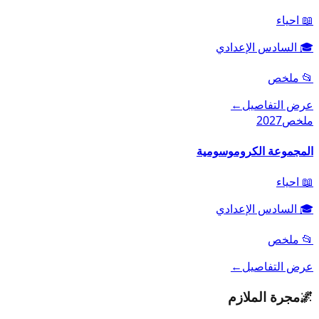
📖
احياء
🎓
السادس الإعدادي
📂
ملخص
عرض التفاصيل
←
ملخص
2027
المجموعة الكروموسومية
📖
احياء
🎓
السادس الإعدادي
📂
ملخص
عرض التفاصيل
←
🌌
مجرة الملازم