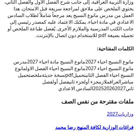
وزارة التربية العراقية. إلى جانب شرح الفصل الأول والفصل الثاني،
يحتوي الملخص على ملاحق لمراجعة سريعة قبل الامتحان. هذا
العمل من مدرس مانوع النسيج يعد مرجعاً شاملاً لطلاب السادس
الاعدادي في مادة احياء. يمكنك الاعتماد عليه كمصدر رئيسي إلى
جانب الكتب المدرسية والملازم الأخرى. يُفضل طباعة الملخص أو
تحميله بصيغة pdf للاستخدام دون اتصال بالإنترنت.
الكلمات المفتاحية:
مانوع النسيج احياء 2027
مانوع النسيج مادة احياء 2027
مدرس
مانوع النسيج احياء 2027
مانوع النسيج احياء الفصل الاول
مانوع
النسيج احياء الفصل الثاني
تحميل
pdf
نسخة حديثة
ملخص
تحميل
مباشر
العراق
ملازم
جزء أول
جزء ثاني
فصل أول
فصل
ثاني
2027
2026
2025
السادس الاعدادي
ملفات مقترحة من نفس الصف
وزاريات
2027
فراغات الوزارية لكافة المنهج رضا محمد