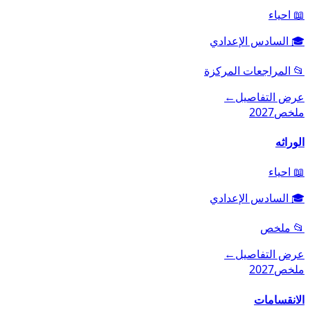
📖
احياء
🎓
السادس الإعدادي
📂
المراجعات المركزة
عرض التفاصيل
←
ملخص
2027
الوراثه
📖
احياء
🎓
السادس الإعدادي
📂
ملخص
عرض التفاصيل
←
ملخص
2027
الانقسامات