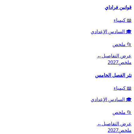
قوانين فراداي
📖
كيمياء
🎓
السادس الإعدادي
📂
ملخص
عرض التفاصيل
←
ملخص
2027
نثر الفصل الخامس
📖
كيمياء
🎓
السادس الإعدادي
📂
ملخص
عرض التفاصيل
←
ملخص
2027