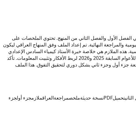
لسادس الإعدادي في العراق لعام 2027. يقدمها مدرس الكيمياء 2027 بأسلوب مبسط يغطي الفصل الأول والفصل الثاني من المنهج. تحتوي الملخصات على
الفهم الكامل. يمكنك تحميل نسخة حديثة بصيغة PDF لاستخدامها في المذاكرة اليومية والمراجعة النهائية. تم إعداد الملف وفق المنهاج العراقي ليكون
ثلة محلولة وأسئلة مركزة تغطي المفاهيم الأساسية. هذه الملازم هي خلاصة خبرة الأستاذ كيمياء السادس الإعدادي
2027 في تدريس المادة. ننصح الطالب بالاعتماد على هذا الملف إلى جانب حل التمارين من الفصل الأول والفصل الثاني. كما تتوفر مراجعات للأعوام السابقة 2025 و2026 لربط الأفكار وتثبيت المعلومات. تأكد
قعنا للحصول على نسخة حديثة وخالية من الأخطاء. الأستاذ كيمياء السادس الإعدادي 2027 يوصي بمراجعة جزء أول وجزء ثاني بشكل دوري لتحقيق التفوق. هذا الملف
لثاني
تحميل
PDF
نسخة حديثة
ملخص
مراجعة
العراق
ملازم
جزء أول
جزء