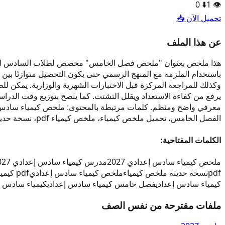
0
⬇️
1
👁️
تحميل الآن 📥
عن هذا الملف
باستخدام الملزمة مع المنهج الرسمي حتى يكون التحصيل متوازنًا بين 
وكذلك للمراجعة المركزة قبل الاختبارات الشهرية والوزارية. يمكن لل
يرفع من كفاءة الاستعداد ويقلل التشتت. كما ينصح بتوزيع وقت الد
الفصل الخامس، تحميل ملخص كيمياء، ملخص كيمياء pdf، نسخة حديثة ملخص كيمياء. نهدف من خلال هذا الملف إلى دعم الطالب العراقي بمحتوى واضح وحديث وسهل الوصول.
الكلمات المفتاحية:
ملخص كيمياء سادس إعدادي 2027
مدرس كيمياء سادس إعدادي 2027
pdf
نسخة حديثة ملخص كيمياء
ملخص كيمياء سادس إعدادي
pdf كيمياء سادس إعدادي
كيمياء سادس إعدادي
فصل خامس كيمياء سادس إعدادي
كيمياء سادس إعدا
ملفات مقترحة من نفس الصف