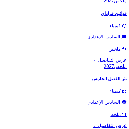
ملخص
2027
قوانين فراداي
📖
كيمياء
🎓
السادس الإعدادي
📂
ملخص
عرض التفاصيل
←
ملخص
2027
نثر الفصل الخامس
📖
كيمياء
🎓
السادس الإعدادي
📂
ملخص
عرض التفاصيل
←