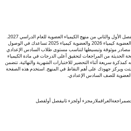
هذه المراجعة المركزة لمادة الكيمياء العضوية مصممة خصيصاً لطلاب الصف السادس الإعدادي في العراق. تغطي المراجعة جميع مفاهيم الفصل الأول والثاني من منهج الكيمياء العضوية للعام الدراسي 2027.
يمكنكم تحميل نسخة حديثة بصيغة PDF تحتوي على ملخص شامل وأسئلة تدريبية لكل درس. الكلمات المفتاحية مثل العضوية كيمياء 2027 والعضوية كيمياء 2026 والعضوية كيمياء 2025 تساعدك في الوصول
من مصادر موثوقة وتبسيطها لتناسب مستوى طلاب السادس الإعدادي
خة الحديثة من المراجعات لتحقيق أعلى الدرجات في مادة الكيمياء
تفاعلات الكيميائية والروابط العضوية بشكل مكثف لضمان الفهم العميق للمادة. لا تنس تحميل ملف PDF لاستخدامه كمذكرة سريعة أثناء التحضير للاختبارات الشهرية والنهائية. تتضمن
تشتت ويركز جهودك على أهم النقاط في المنهج. استخدم هذه الصفحة
ص
مراجعة
العراق
ملازم
جزء أول
جزء ثاني
فصل أول
فصل