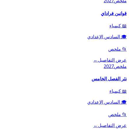
ملخص
2027
قوانين فراداي
📖
كيمياء
🎓
السادس الإعدادي
📂
ملخص
عرض التفاصيل
←
ملخص
2027
نثر الفصل الخامس
📖
كيمياء
🎓
السادس الإعدادي
📂
ملخص
عرض التفاصيل
←