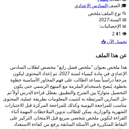
🎓 الصف:
السادس الإعدادي
📂 نوع الملف:
ملخص
📅 السنة:
2027
📊 الإحصائيات:
2
⬇️
1
👁️
تحميل الآن 📥
عن هذا الملف
هذا ملخص بعنوان "ملخص فصل رابع" مخصص لطلاب السادس
الإعدادي في مادة كيمياء لسنة 2027. تم إعداد المحتوى ليكون
مرجعاً دراسياً يساعد الطالب على فهم المحاور الأساسية خطوة
بخطوة. يُنصح باستخدام الملزمة مع المنهج الرسمي حتى يكون
التحصيل متوازنًا بين الشرح والتطبيق. يفضّل قراءة الدرس أولاً ثم
حل التمارين المرتبطة به لتثبيت المعلومات بطريقة عملية. المحتوى
مناسب للمراجعة اليومية وكذلك للمراجعة المركزة قبل الاختبارات
الشهرية والوزارية. يمكن للطالب تدوين الملاحظات المهمة أثناء
القراءة لتكوين ملخص شخصي سريع قبل الامتحان. التركيز على
النقاط المتكررة في الأسئلة السابقة يرفع من كفاءة الاستعداد