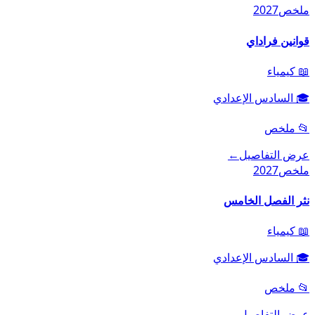
ملخص
2027
قوانين فراداي
📖
كيمياء
🎓
السادس الإعدادي
📂
ملخص
عرض التفاصيل
←
ملخص
2027
نثر الفصل الخامس
📖
كيمياء
🎓
السادس الإعدادي
📂
ملخص
عرض التفاصيل
←