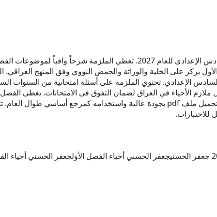
هذه الملزمة من إعداد الأستاذ جعفر الحسني لمادة الأحياء للصف السادس الإعدادي 
زء الأول يركز على الخلية والوراثة والحمض النووي وفق المنهج العراقي. 
لازم الأحياء في العراق لضمان التفوق في الامتحانات. يغطي الفصل الأ
الثاني يشمل التكاثر في النباتات والحيوانات والمناعة وأنواعها. يمكنك تحميل ملف pdf بجو
جعفر الحسني أحياء الفصل الأول
جعفر الحسني أحياء الفص