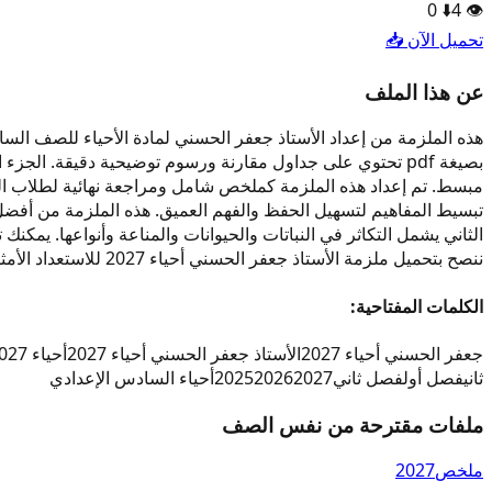
0
⬇️
4
👁️
تحميل الآن 📥
عن هذا الملف
بصيغة pdf تحتوي على جداول مقارنة ورسوم توضيحية دقيقة. الج
تبسيط المفاهيم لتسهيل الحفظ والفهم العميق. هذه الملزمة من أفضل م
ننصح بتحميل ملزمة الأستاذ جعفر الحسني أحياء 2027 للاستعداد الأمثل للاختبارات.
الكلمات المفتاحية:
جعفر الحسني أحياء 2027
الأستاذ جعفر الحسني أحياء 2027
أحياء 2027 جعفر الحسني
ثاني
فصل أول
فصل ثاني
2027
2026
2025
أحياء السادس الإعدادي
ملفات مقترحة من نفس الصف
ملخص
2027