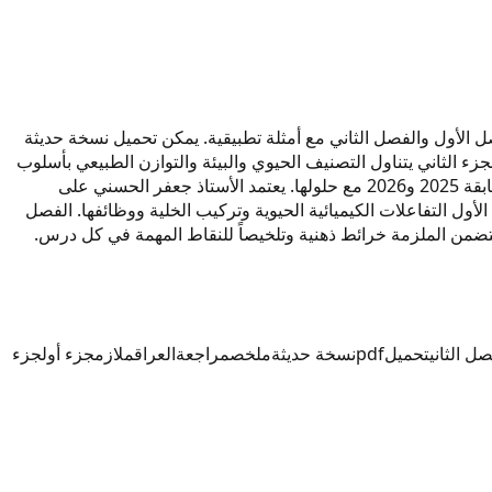
للعام 2027. تغطي الملزمة شرحاً وافياً لموضوعات الفصل الأول والفصل الثاني مع أمثلة تطبيقية. يمكن تحميل نسخة حديثة
الجزء الثاني يتناول التصنيف الحيوي والبيئة والتوازن الطبيعي بأسلوب
مبسط. تم إعداد هذه الملزمة كملخص شامل ومراجعة نهائية لطلاب السادس الإعدادي. تحتوي الملزمة على أسئلة امتحانية من السنوات السابقة 2025 و2026 مع حلولها. يعتمد الأستاذ جعفر الحسني على
ول التفاعلات الكيميائية الحيوية وتركيب الخلية ووظائفها. الفصل
دة عالية واستخدامه كمرجع أساسي طوال العام. تتضمن الملزمة خرائط ذهنية وتلخيصاً للنقاط المهمة في كل درس.
ل الثاني
تحميل
pdf
نسخة حديثة
ملخص
مراجعة
العراق
ملازم
جزء أول
جزء