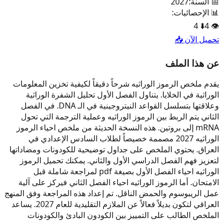
📅 السنة:
2027
📊 الإحصائيات:
4
⬇️
4
👁️
تحميل الآن 📥
عن هذا الملف
يقدم ملخص الرموز الوراثيه شرحاً دقيقاً لكيفية تخزين المعلومات
الوراثية في الخلايا. يتناول الفصل الأول تحليل الشفرة الوراثية
وعلاقتها بتسلسل القواعد النيتروجينية في الـ DNA. في الفصل
الثاني يتم الربط بين الرموز الوراثيه وعملية الترجمة التي تحول
mRNA إلى بروتين. هذه النسخة الحديثة من ملخص احياء الرموز
الوراثيه 2027 مصممة خصيصاً لطلاب السادس الإعدادي في
العراق. يحتوي الملخص على جداول توضيحية للكودونات ومضاداتها
لتعزيز فهم الفصل الدراسي الأول والثاني. يمكنك تحميل الرموز
الوراثيه احياء الفصل الأول بصيغة pdf لمراجعة شاملة قبل
الامتحان. أما الرموز الوراثيه احياء الفصل الثاني فيركز على آلية
عمل الريبوسوم والحمض الناقل. تم إعداد هذه المراجعة وفق المنهج
العراقي لتكون بديلاً فعالاً عن الملازم التقليدية للعام 2027. يساعد
الملخص الطالب على التمييز بين الكودون البادئ والكودونات