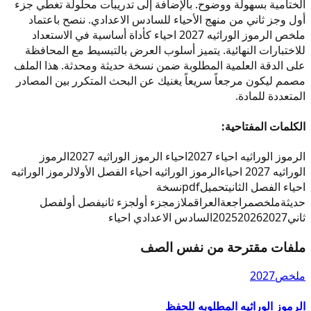
الختامية بسهولة ووضوح. بالإضافة إلى تدريبات محلولة تغطي جزء
أول وجز ثاني من منهج الأحياء للسادس الاعدادي. ننصح باعتماد
ملخص الرموز الوراثيه 2027 احياء كأداة أساسية في الاستعداد
للاختبارات النهائية. يتميز أسلوب العرض بالتبسيط مع المحافظة
على الدقة العلمية المطلوبة ضمن نسخة حديثة ومحدثة. هذا الملف
مصمم ليكون مرجعاً سريعاً يغنيك عن البحث المتكرر بين المصادر
المتعددة للمادة.
الكلمات المفتاحية:
الرموز الوراثيه احياء 2027
احياء الرموز الوراثيه 2027
الرموز
الوراثيه 2027 احياء
الرموز الوراثيه احياء الفصل الأول
الرموز الوراثيه
احياء الفصل الثاني
تحميل
pdf
نسخة
حديثة
ملخص
مراجعة
العراق
ملازم
جزء أول
جزء ثاني
فصل أول
فصل
ثاني
2027
2026
2025
السادس الاعدادي احياء
ملفات مقترحة من نفس الصف
ملخص
2027
الرموز الوراثيه المطلوبه للحفظ