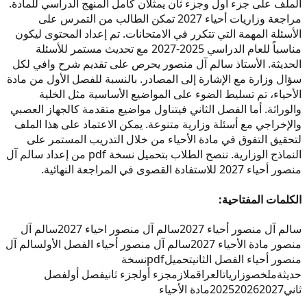
الملف على جزء أول وجزء ثان يمثلان كامل المنهج الدراسي للمادة.
مراجعة وزاريات أحياء 2027 تمكن الطالب من التمرس على
الأسئلة المهمة التي تتكرر في الامتحانات. تم إعداد المحتوى ليكون
مناسباً للعام الدراسي 2025-2027 مع تحديث مستمر للأسئلة
الحديثة. الأستاذ سالم آل منصور يحرص على تقديم شرح وافي لكل
سؤال وزارة مع الإشارة إلى المصادر. بالنسبة للفصل الأول من مادة
الأحياء، تم تسليط الضوء على المواضيع الأساسية مثل الخلية
والوراثة. أما الفصل الثاني فيتناول مواضيع متقدمة كالجهاز العصبي
والإخراجي مع أسئلة وزارية متنوعة. يمكن الاعتماد على هذا الملف
لتحقيق التفوق في مادة الأحياء من خلال التدريب المستمر على
النماذج الوزارية. ننصح الطلاب بتحميل نسخة pdf من إعداد سالم آل
منصور أحياء 2027 للاستفادة القصوى في المراجعة النهائية.
الكلمات المفتاحية:
سالم آل منصور أحياء 2027
سالم آل منصور احياء 2027
سالم آل
منصور مادة الأحياء 2027
سالم آل منصور أحياء الفصل الأول
سالم آل
منصور أحياء الفصل الثاني
تحميل
pdf
نسخة
حديثة
ملخص
وزاريات
العراق
ملازم
جزء أول
جزء ثاني
فصل أول
فصل
ثاني
2027
2026
2025
مادة الأحياء