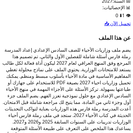
📅 السنة:
2027
📊 الإحصائيات:
0
⬇️
1
👁️
تحميل الآن 📥
عن هذا الملف
يضم ملف وزاريات الأحياء للصف السادس الإعدادي إعداد المدرسة
رملة فارس أسئلة شاملة للفصلين الأول والثاني. تم تصميم هذا
المرجع وفق المنهج العراقي لعام 2027 ليكون أداة فعالة لكل طالب
يستعد للامتحانات الوزارية. يحتوي الملف على نماذج محلولة تغطي
المفاهيم الأساسية في مادة الأحياء بأسلوب مبسط ومنظم. يمكنك
تحميل وزاريات احياء 2027 بصيغة PDF للاستخدام على جهازك أو
طباعتها بسهولة. تركز الأسئلة على الأجزاء المهمة في منهج الأحياء
السادس الإعدادي مع حلول نموذجية تعزز الفهم. يضم الملف جزء
أول وجزء ثاني من المادة، مما يتيح لك مراجعة شاملة قبل الامتحان.
أعدت المدرسة رملة فارس هذه الوزاريات بعناية لتواكب التحديثات
الحديثة في كتاب الأحياء 2027. ستجد في ملف رملة فارس أحياء
الوزاريات تدريبات على السنوات السابقة 2025 و2026 و2027.
يساعدك هذا الملخص على التعرف على طبيعة الأسئلة المتوقعة