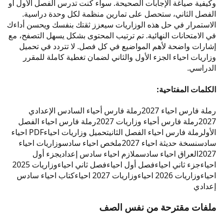
وكيفية صياغة الإجابات الصحيحة. سواء كنت تدرس الفصل الأول أو
الفصل الثاني، ستحصل على تمارين منظمة لكل وحدة دراسية.
الاستمرار في حل هذه الوزاريات سيعزز ثقتك بنفسك ويحسن أداءك
في الامتحانات النهائية. تم ترتيب المحتوى بشكل يسهل التصفح، مع
إشارات واضحة لأهم المواضيع في كل فصل. لا تتردد في تحميل
وزاريات احياء الجزء الأول والثاني لضمان تغطية كاملة للمقرر
الدراسي.
الكلمات المفتاحية:
رملة فارس احياء 2027
رملة فارس أحياء السادس الإعدادي
2027
رملة فارس أحياء وزاريات 2027
رملة فارس احياء الفصل
الأول
رملة فارس احياء الفصل الثاني
تحميل وزاريات احياء
PDF احياء
سادس
نسخة حديثة احياء 2027
ملخص احياء سادس
وزاريات احياء
2027
العراق احياء سادس
ملازم احياء سادس إعدادي
جزء أول
احياء
جزء ثاني احياء
فصل أول احياء
فصل ثاني احياء
وزاريات 2025
احياء
وزاريات 2026 احياء
وزاريات 2027 احياء
كتاب احياء سادس
إعدادي
ملفات مقترحة من نفس الصف