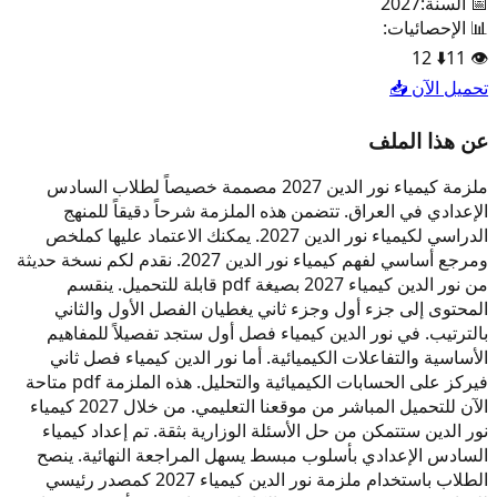
📅 السنة:
2027
📊 الإحصائيات:
12
⬇️
11
👁️
تحميل الآن 📥
عن هذا الملف
ملزمة كيمياء نور الدين 2027 مصممة خصيصاً لطلاب السادس
الإعدادي في العراق. تتضمن هذه الملزمة شرحاً دقيقاً للمنهج
الدراسي لكيمياء نور الدين 2027. يمكنك الاعتماد عليها كملخص
ومرجع أساسي لفهم كيمياء نور الدين 2027. نقدم لكم نسخة حديثة
من نور الدين كيمياء 2027 بصيغة pdf قابلة للتحميل. ينقسم
المحتوى إلى جزء أول وجزء ثاني يغطيان الفصل الأول والثاني
بالترتيب. في نور الدين كيمياء فصل أول ستجد تفصيلاً للمفاهيم
الأساسية والتفاعلات الكيميائية. أما نور الدين كيمياء فصل ثاني
فيركز على الحسابات الكيميائية والتحليل. هذه الملزمة pdf متاحة
الآن للتحميل المباشر من موقعنا التعليمي. من خلال 2027 كيمياء
نور الدين ستتمكن من حل الأسئلة الوزارية بثقة. تم إعداد كيمياء
السادس الإعدادي بأسلوب مبسط يسهل المراجعة النهائية. ينصح
الطلاب باستخدام ملزمة نور الدين كيمياء 2027 كمصدر رئيسي