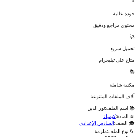
⭐
جودة عالية
محتوى مراجع ودقيق
🚀
تحميل سريع
متاح على تيليجرام
📚
مكتبة شاملة
آلاف الملفات المتنوعة
📚 اسم الملف:
نور الدين
📖 المادة:
كيمياء
🎓 الصف:
السادس الإعدادي
📂 نوع الملف:
ملزمة