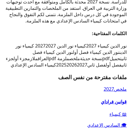
للدراسة. نسخة 2027 محدثة بالكامل ومتوافقة مع أحدث توجيهات
وزارة التربية في العراق. استفد من الملخصات والتمارين التطبيقية
الموجودة في كل درس داخل الملزمة. نتمنى لكم التفوق والنجاح
في امتحانات كيمياء السادس الإعدادي مع هذه الملزمة.
الكلمات المفتاحية:
نور الدين كيمياء 2027
كيمياء نور الدين 2027
2027 كيمياء نور
الدين
نور الدين كيمياء فصل أول
نور الدين كيمياء فصل
ثاني
تحميل
pdf
نسخة حديثة
ملخص
ملزمة pdf
العراق
ملازم
جزء أول
جزء
ثاني
فصل أول
فصل ثاني
2027
2026
2025
كيمياء السادس الإعدادي
ملفات مقترحة من نفس الصف
ملخص
2027
قوانين فراداي
📖
كيمياء
🎓
السادس الإعدادي